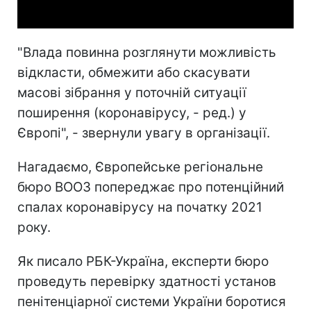
"Влада повинна розглянути можливість
відкласти, обмежити або скасувати
масові зібрання у поточній ситуації
поширення (коронавірусу, - ред.) у
Європі", - звернули увагу в організації.
Нагадаємо, Європейське регіональне
бюро ВООЗ попереджає про потенційний
спалах коронавірусу на початку 2021
року.
Як писало РБК-Україна, експерти бюро
проведуть перевірку здатності установ
пенітенціарної системи України боротися