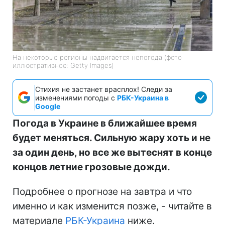
На некоторые регионы надвигается непогода (фото
иллюстративное: Getty Images)
Стихия не застанет врасплох! Следи за
изменениями погоды с
РБК-Украина в
Google
Погода в Украине в ближайшее время
будет меняться. Сильную жару хоть и не
за один день, но все же вытеснят в конце
концов летние грозовые дожди.
Подробнее о прогнозе на завтра и что
именно и как изменится позже, - читайте в
материале
РБК-Украина
ниже.