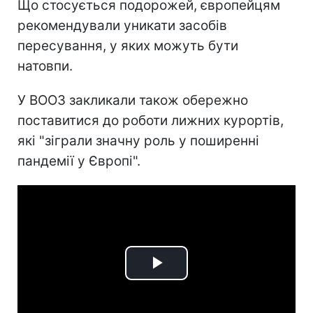
Що стосується подорожей, європейцям
рекомендували уникати засобів
пересування, у яких можуть бути
натовпи.
У ВООЗ закликали також обережно
поставитися до роботи лижних курортів,
які "зіграли значну роль у поширенні
пандемії у Європі".
Play
Video