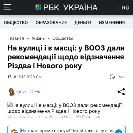
RU
ОБЩЕСТВО
ОБРАЗОВАНИЕ
ДЕНЬГИ
ИЗМЕНЕНИЯ
Главная
»
Жизнь
»
Общество
На вулиці і в масці: у ВООЗ дали
рекомендації щодо відзначення
Різдва і Нового року
17:18 16.12.2020 Ср
1 мин
ЮЛИЯ СТРУК
Фото: людина в масці (Віталій Носач/РБК-Україна)
Не трать время на шум! Читай только суть из