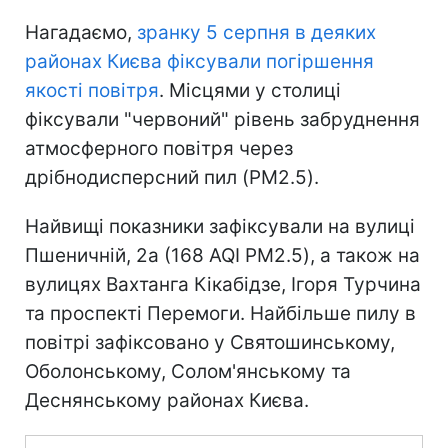
Нагадаємо,
зранку 5 серпня в деяких
районах Києва фіксували погіршення
якості повітря
. Місцями у столиці
фіксували "червоний" рівень забруднення
атмосферного повітря через
дрібнодисперсний пил (PM2.5).
Найвищі показники зафіксували на вулиці
Пшеничній, 2а (168 AQI PM2.5), а також на
вулицях Вахтанга Кікабідзе, Ігоря Турчина
та проспекті Перемоги. Найбільше пилу в
повітрі зафіксовано у Святошинському,
Оболонському, Солом'янському та
Деснянському районах Києва.