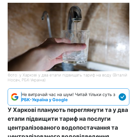
Фото: у Харкові у два етапи підвищать тариф на воду (Віталій
Носач, РБК-Україна)
Не витрачай час на шум! Читай тільки суть з
РБК-Україна у Google
У Харкові планують переглянути та у два
етапи підвищити тариф на послуги
централізованого водопостачання та
централізованого водовідведення.