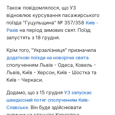
Також повідомлялося, що УЗ
відновлює курсування пасажирського
поїзда "Гуцульщина" № 357/358
Київ -
Рахів
на період зимових свят. Поїзд
запустять з 18 грудня.
Крім того, "Укрзалізниця" призначила
додаткові поїзди на новорічні свята
сполученням Львів - Одеса, Ковель -
Львів, Київ - Херсон, Київ - Шостка та
Київ - Черкаси.
Додамо, що з 15 грудня
УЗ запускає
швидкісний потяг сполученням Київ-
Славське
. Він буде здійснювати
зупинки на станціях Коростень,