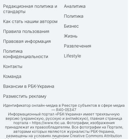
Редакционная политика и
Аналитика
стандарты
Политика
Как стать нашим автором
Бизнес
Правила пользования
Жизнь
Правовая информация
Развлечения
Политика
Lifestyle
конфиденциальности
Контакты
Команда
Вакансии в РБК-Украина
Разместить рекламу
Идентификатор онлайн-медиа в Реестре субъектов в сфере медиа
— R40-05347
Информационный портал «РБК-Украина» имеет трехязычную
версию (украинскую, русскую и английскую), главная страница
портала –
https://www.rbc.ua
. Фотографии, изображения
принадлежат их правообладателям. Все фотографии на Портале,
авторами которых являются журналисты РБК-Украина,
размещены на условиях лицензии Creative Commons Attribution