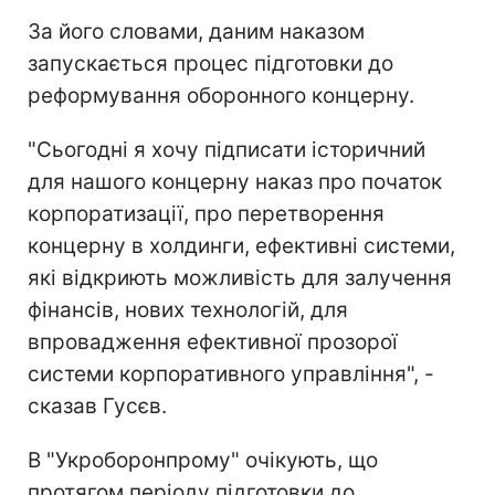
За його словами, даним наказом
запускається процес підготовки до
реформування оборонного концерну.
"Сьогодні я хочу підписати історичний
для нашого концерну наказ про початок
корпоратизації, про перетворення
концерну в холдинги, ефективні системи,
які відкриють можливість для залучення
фінансів, нових технологій, для
впровадження ефективної прозорої
системи корпоративного управління", -
сказав Гусєв.
В "Укроборонпрому" очікують, що
протягом періоду підготовки до