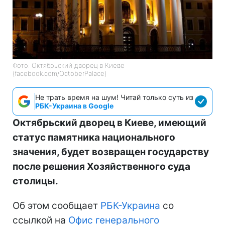
Фото: Октябрьский дворец в Киеве
(facebook.com/OctoberPalace)
Не трать время на шум! Читай только суть из
РБК-Украина в Google
Октябрьский дворец в Киеве, имеющий
статус памятника национального
значения, будет возвращен государству
после решения Хозяйственного суда
столицы.
Об этом сообщает
РБК-Украина
со
ссылкой на
Офис генерального