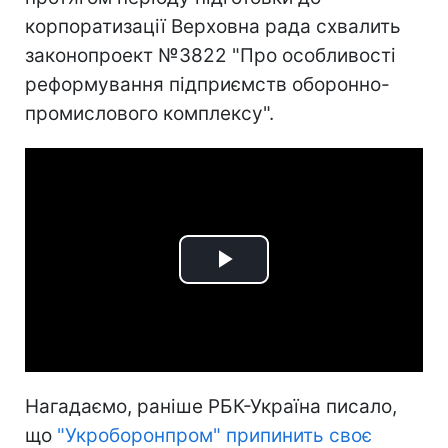
корпоратизації Верховна рада схвалить
законопроект №3822 "Про особливості
реформування підприємств оборонно-
промислового комплексу".
Play
Video
Нагадаємо, раніше РБК-Україна писало,
що
"Укроборонпром" припинить своє