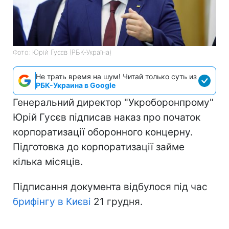
Фото: Юрій Гусєв (РБК-Україна)
Не трать время на шум! Читай только суть из
РБК-Украина в Google
Генеральний директор "Укроборонпрому"
Юрій Гусєв підписав наказ про початок
корпоратизації оборонного концерну.
Підготовка до корпоратизації займе
кілька місяців.
Підписання документа відбулося під час
брифінгу в Києві
21 грудня.