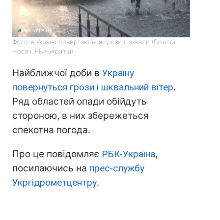
Фото: в Україні повертаються грози і шквали (Віталій
Носач, РБК-Україна)
Найближчої доби в
Україну
повернуться грози і шквальний вітер
.
Ряд областей опади обійдуть
стороною, в них збережеться
спекотна погода.
Про це повідомляє
РБК-Україна
,
посилаючись на
прес-службу
Укргідрометцентру
.