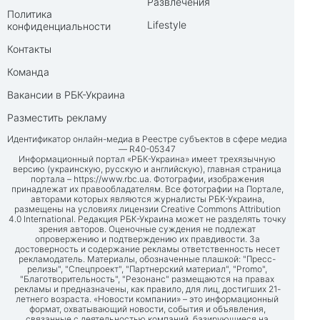
Развлечения
Политика
Lifestyle
конфиденциальности
Контакты
Команда
Вакансии в РБК-Украина
Разместить рекламу
Идентификатор онлайн-медиа в Реестре субъектов в сфере медиа
— R40-05347
Информационный портал «РБК-Украина» имеет трехязычную
версию (украинскую, русскую и английскую), главная страница
портала –
https://www.rbc.ua
. Фотографии, изображения
принадлежат их правообладателям. Все фотографии на Портале,
авторами которых являются журналисты РБК-Украина,
размещены на условиях лицензии Creative Commons Attribution
4.0 International. Редакция РБК-Украина может не разделять точку
зрения авторов. Оценочные суждения не подлежат
опровержению и подтверждению их правдивости. За
достоверность и содержание рекламы ответственность несет
рекламодатель. Материалы, обозначенные плашкой: "Пресс-
релизы", "Спецпроект", "Партнерский материал", "Promo",
"Благотворительность", "Резонанс" размещаются на правах
рекламы и предназначены, как правило, для лиц, достигших 21-
летнего возраста. «Новости компании» – это информационный
формат, охватывающий новости, события и объявления,
связанные с деятельностью компаний, базирующиеся на