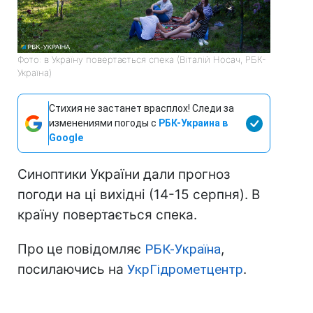
Фото: в Україну повертається спека (Віталій Носач, РБК-
Україна)
Стихия не застанет врасплох! Следи за
изменениями погоды с
РБК-Украина в
Google
Синоптики України дали прогноз
погоди на ці вихідні (14-15 серпня). В
країну повертається спека.
Про це повідомляє
РБК-Україна
,
посилаючись на
УкрГідрометцентр
.