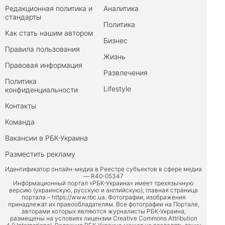
Редакционная политика и
Аналитика
стандарты
Политика
Как стать нашим автором
Бизнес
Правила пользования
Жизнь
Правовая информация
Развлечения
Политика
Lifestyle
конфиденциальности
Контакты
Команда
Вакансии в РБК-Украина
Разместить рекламу
Идентификатор онлайн-медиа в Реестре субъектов в сфере медиа
— R40-05347
Информационный портал «РБК-Украина» имеет трехязычную
версию (украинскую, русскую и английскую), главная страница
портала –
https://www.rbc.ua
. Фотографии, изображения
принадлежат их правообладателям. Все фотографии на Портале,
авторами которых являются журналисты РБК-Украина,
размещены на условиях лицензии Creative Commons Attribution