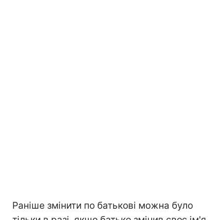
Раніше змінити по батькові можна було
тільки в разі, якщо батько змінив своє ім'я