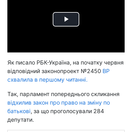
Play
Video
Як писало РБК-Україна, на початку червня
відповідний законопроект №2450
ВР
схвалила в першому читанні.
Так, парламент попереднього скликання
відхилив закон про право на зміну по
батькові
, за що проголосували 284
депутати.