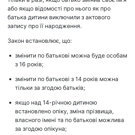
або якщо відомості про нього як про
батька дитини виключили з актового
запису про її народження.
Закон встановлює, що:
змінити по батькові можна буде особам
з 16 років;
змінити по батькові з 14 років можна
тільки за згодою батьків;
якщо над 14-річною дитиною
встановлено опіку, зміна прізвища,
власного імені та по батькові можлива
за згодою опікуна;