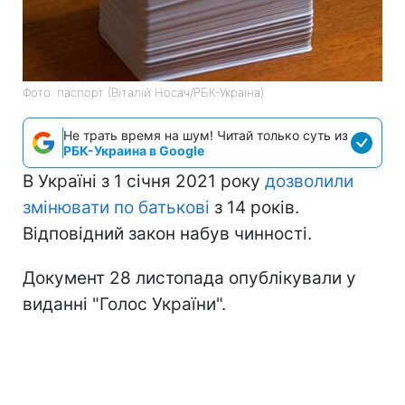
Фото: паспорт (Віталій Носач/РБК-Україна)
Не трать время на шум! Читай только суть из
РБК-Украина в Google
В Україні з 1 січня 2021 року
дозволили
змінювати по батькові
з 14 років.
Відповідний закон набув чинності.
Документ 28 листопада опублікували у
виданні "Голос України".