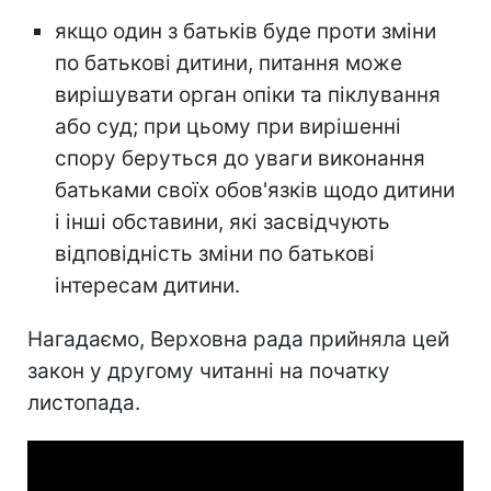
якщо один з батьків буде проти зміни
по батькові дитини, питання може
вирішувати орган опіки та піклування
або суд; при цьому при вирішенні
спору беруться до уваги виконання
батьками своїх обов'язків щодо дитини
і інші обставини, які засвідчують
відповідність зміни по батькові
інтересам дитини.
Нагадаємо, Верховна рада прийняла цей
закон у другому читанні на початку
листопада.