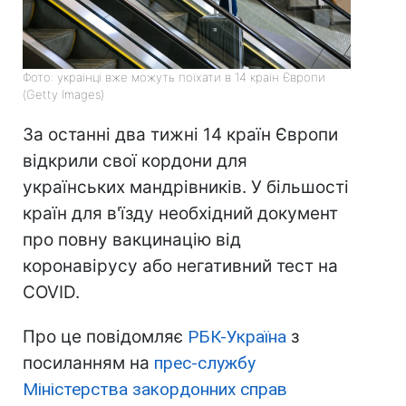
Фото: українці вже можуть поїхати в 14 країн Європи
(Getty Images)
За останні два тижні 14 країн Європи
відкрили свої кордони для
українських мандрівників. У більшості
країн для в'їзду необхідний документ
про повну вакцинацію від
коронавірусу або негативний тест на
COVID.
Про це повідомляє
РБК-Україна
з
посиланням на
прес-службу
Міністерства закордонних справ