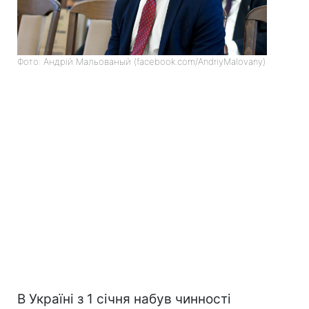
Фото: Андрій Мальованый (facebook.com/AndriyMalovany)
В Україні з 1 січня набув чинності