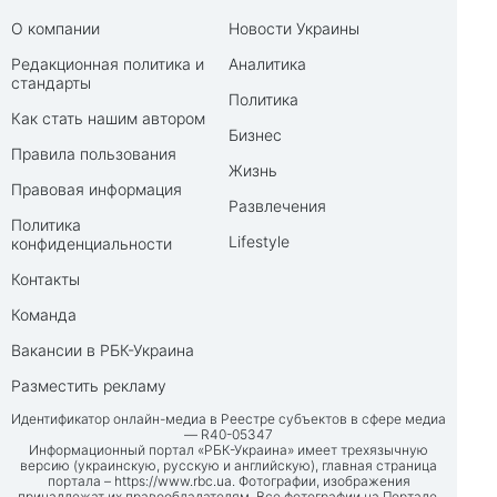
О компании
Новости Украины
Редакционная политика и
Аналитика
стандарты
Политика
Как стать нашим автором
Бизнес
Правила пользования
Жизнь
Правовая информация
Развлечения
Политика
Lifestyle
конфиденциальности
Контакты
Команда
Вакансии в РБК-Украина
Разместить рекламу
Идентификатор онлайн-медиа в Реестре субъектов в сфере медиа
— R40-05347
Информационный портал «РБК-Украина» имеет трехязычную
версию (украинскую, русскую и английскую), главная страница
портала –
https://www.rbc.ua
. Фотографии, изображения
принадлежат их правообладателям. Все фотографии на Портале,