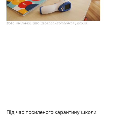
Фото: шкільний клас (facebook.com/kyivcity.gov.ua)
Під час посиленого карантину школи