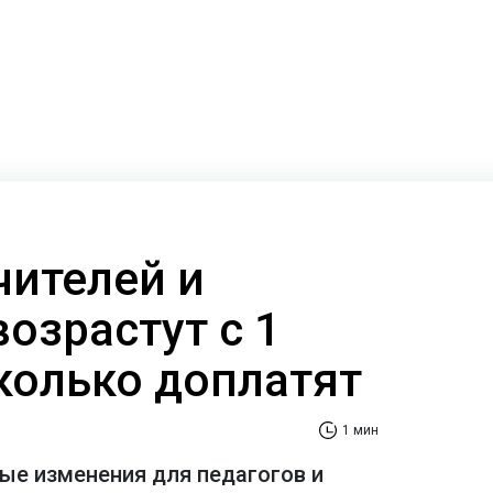
чителей и
озрастут с 1
сколько доплатят
1 мин
е изменения для педагогов и