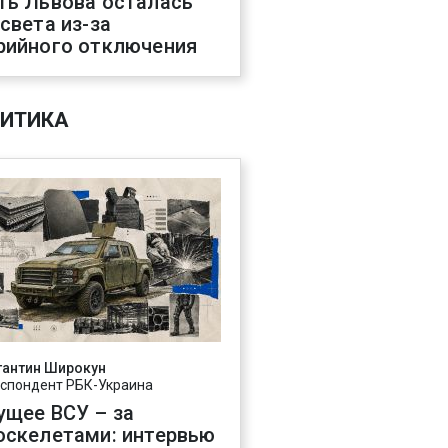
ть Львова осталась
 света из-за
рийного отключения
ИТИКА
тантин Широкун
спондент РБК-Украина
ущее ВСУ – за
оскелетами: интервью