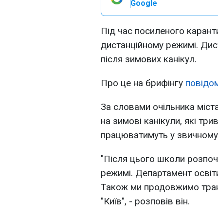
Google
Під час посиленого каран
дистанційному режимі. Дис
після зимових канікул.
Про це на брифінгу
повідом
За словами очільника міста
на зимові канікули, які три
працюватимуть у звичному
"Після цього школи розпоч
режимі. Департамент осві
Також ми продовжимо тран
"Київ", - розповів він.