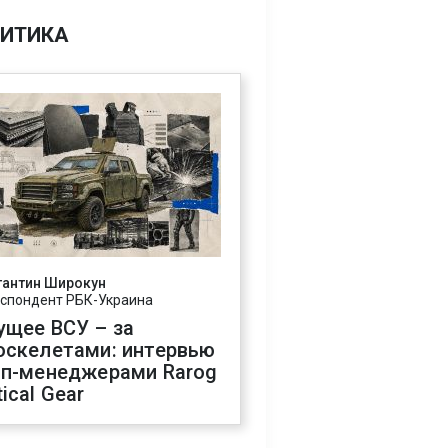
ИТИКА
тантин Широкун
спондент РБК-Украина
ущее ВСУ – за
оскелетами: интервью
оп-менеджерами Rarog
ical Gear