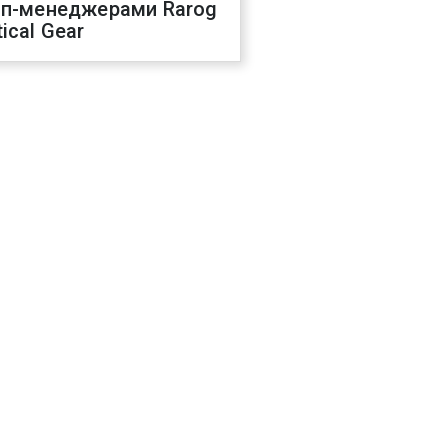
оп-менеджерами Rarog
ical Gear