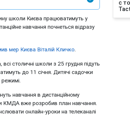
с т
Tact
тину школи Києва працюватимуть у
танційне навчання почнеться відразу
ив мер Києва Віталій Кличко
.
, всі столичні школи з 25 грудня підуть
ватимуть до 11 січня. Дитячі садочки
 режимі.
нуть навчання в дистанційному
ти КМДА вже розробив план навчання.
слювати онлайн-уроки на телеканалі