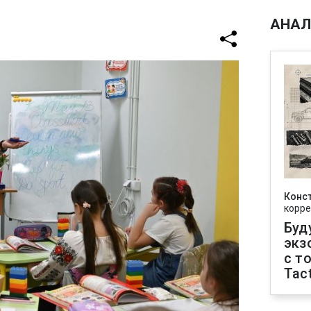
АНАЛ
Конс
корре
Буд
экз
с т
Tact