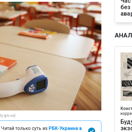
Час
без
ава
АНАЛ
Конс
корре
ty.gov.ua)
Буд
экз
 Читай только суть из
РБК-Украина в