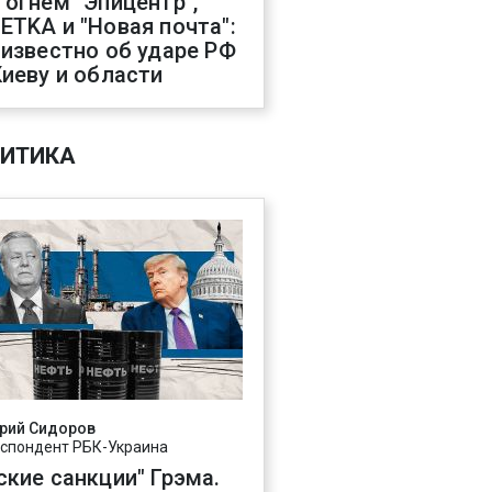
 огнем "Эпицентр",
ETKA и "Новая почта":
 известно об ударе РФ
Киеву и области
ИТИКА
рий Сидоров
спондент РБК-Украина
ские санкции" Грэма.