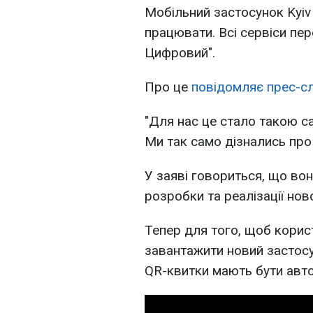
Мобільний застосунок Kyiv
працювати. Всі сервіси пер
Цифровий".
Про це
повідомляє прес-сл
"Для нас це стало такою са
Ми так само дізнались про 
У заяві говориться, що во
розробки та реалізації нов
Тепер для того, щоб корист
завантажити новий застосун
QR-квитки мають бути авто