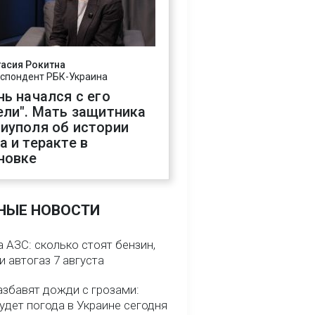
асия Рокитна
спондент РБК-Украина
нь начался с его
ели". Мать защитника
иуполя об истории
а и теракте в
новке
НЫЕ НОВОСТИ
 АЗС: сколько стоят бензин,
и автогаз 7 августа
азбавят дожди с грозами:
удет погода в Украине сегодня