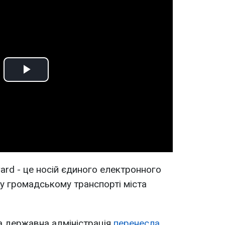
Play
Video
ard - це носій єдиного електронного
 у громадському транспорті міста
а державна адміністрація
перенесла