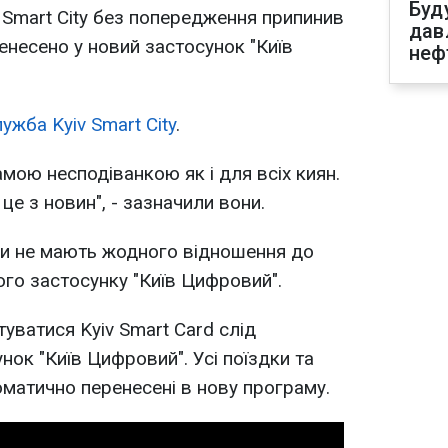
Буд
 Smart City без попередження припинив
дав
енесено у новий застосунок "Київ
неф
ужба Kyiv Smart City
.
мою несподіванкою як і для всіх киян.
це з новин", - зазначили вони.
ни не мають жодного відношення до
ого застосунку "Київ Цифровий".
уватися Kyiv Smart Card слід
ок "Київ Цифровий". Усі поїздки та
матично перенесені в нову програму.