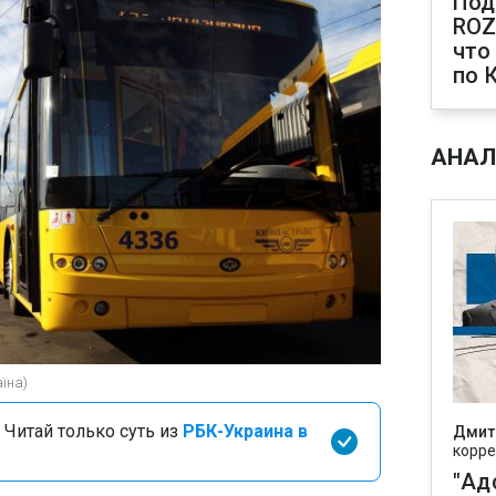
Под
ROZ
что
по 
АНАЛ
їна)
 Читай только суть из
РБК-Украина в
Дмит
корре
"Ад