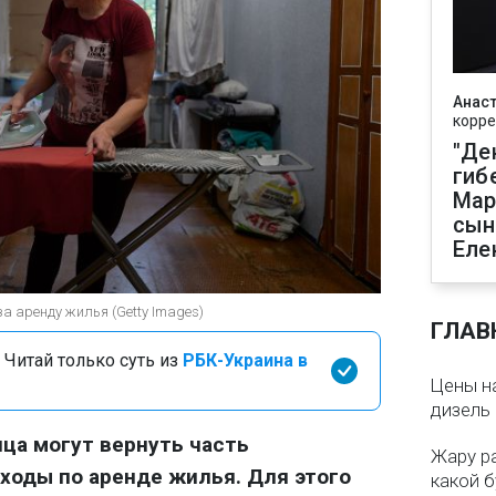
Анаст
корре
"Де
гиб
Мар
сын
Еле
за аренду жилья (Getty Images)
ГЛАВ
 Читай только суть из
РБК-Украина в
Цены на
дизель 
ца могут вернуть часть
Жару р
ходы по аренде жилья. Для этого
какой б