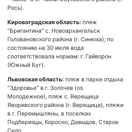
Рось).
Кировоградская область:
пляж
"Бригантина" с. Новоархангельск
Головановского района (г. Синюха); по
состоянию на 30 июля вода
соответствовала нормам: г. Гайворон
(Южный Буг).
Львовская область:
пляж в парке отдыха
"Здоровье" в г. Золочев (оз.
Молодежное), пляж с. Верещица
Яворивского района (г. Верещица), пляжи
в г. Перемышляны, в поселках
Подберизцы, Коросно, Давыдов, Старое
Село.