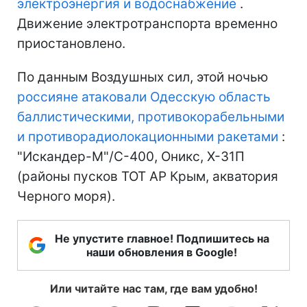
электроэнергия и водоснабжение
.
Движение электротранспорта временно
приостановлено.
По данным Воздушных сил, этой ночью
россияне атаковали Одесскую область
баллистическими, противокорабельными
и противорадиолокационными ракетами
:
"Искандер-М"/С-400, Оникс, Х-31П
(районы пусков ТОТ АР Крым, акватория
Черного моря).
Не упустите главное! Подпишитесь на
наши обновления в Google!
Или читайте нас там, где вам удобно!