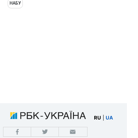
НАБУ
RU
|
UA