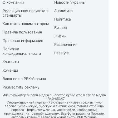
О компании
Новости Украины
Редакционная политика и
Аналитика
стандарты
Политика
Как стать нашим автором
Бизнес
Правила пользования
Жизнь
Правовая информация
Развлечения
Политика
Lifestyle
конфиденциальности
Контакты
Команда
Вакансии в РБК-Украина
Разместить рекламу
Идентификатор онлайн-медиа в Реестре субъектов в сфере медиа
— R40-05347
Информационный портал «РБК-Украина» имеет трехязычную
версию (украинскую, русскую и английскую), главная страница
портала –
https://www.rbc.ua
. Фотографии, изображения
принадлежат их правообладателям. Все фотографии на Портале,
авторами которых являются журналисты РБК-Украина,