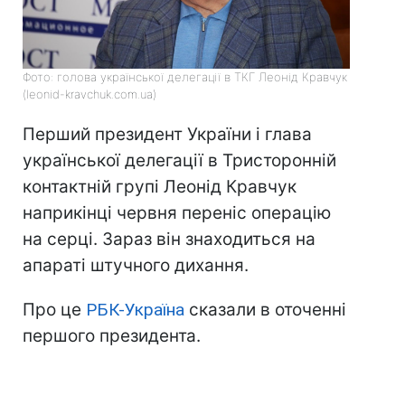
Фото: голова української делегації в ТКГ Леонід Кравчук
(leonid-kravchuk.com.ua)
Перший президент України і глава
української делегації в Тристоронній
контактній групі Леонід Кравчук
наприкінці червня переніс операцію
на серці. Зараз він знаходиться на
апараті штучного дихання.
Про це
РБК-Україна
сказали в оточенні
першого президента.