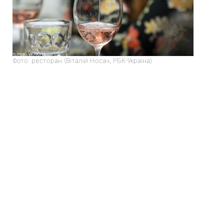
Фото: ресторан (Віталій Носач, РБК-Україна)