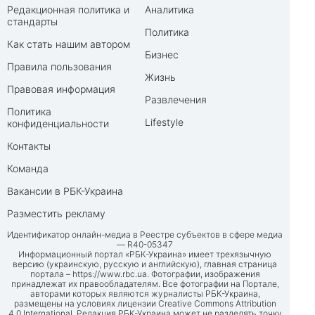
Редакционная политика и
Аналитика
стандарты
Политика
Как стать нашим автором
Бизнес
Правила пользования
Жизнь
Правовая информация
Развлечения
Политика
Lifestyle
конфиденциальности
Контакты
Команда
Вакансии в РБК-Украина
Разместить рекламу
Идентификатор онлайн-медиа в Реестре субъектов в сфере медиа
— R40-05347
Информационный портал «РБК-Украина» имеет трехязычную
версию (украинскую, русскую и английскую), главная страница
портала –
https://www.rbc.ua
. Фотографии, изображения
принадлежат их правообладателям. Все фотографии на Портале,
авторами которых являются журналисты РБК-Украина,
размещены на условиях лицензии Creative Commons Attribution
4.0 International. Редакция РБК-Украина может не разделять точку