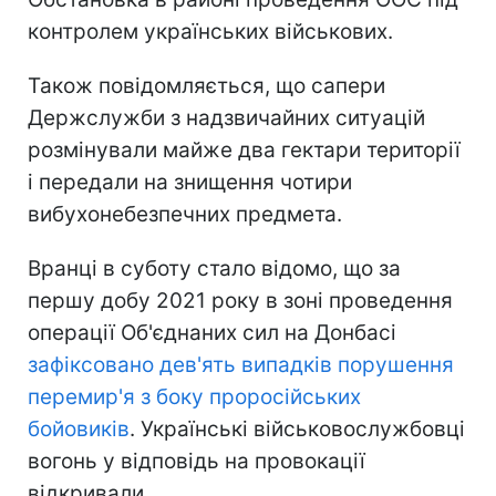
контролем українських військових.
Також повідомляється, що сапери
Держслужби з надзвичайних ситуацій
розмінували майже два гектари території
і передали на знищення чотири
вибухонебезпечних предмета.
Вранці в суботу стало відомо, що за
першу добу 2021 року в зоні проведення
операції Об'єднаних сил на Донбасі
зафіксовано дев'ять випадків порушення
перемир'я з боку проросійських
бойовиків
. Українські військовослужбовці
вогонь у відповідь на провокації
відкривали.