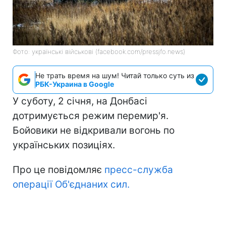
Фото: українські військові (facebook.com/pressjfo.news)
Не трать время на шум! Читай только суть из
РБК-Украина в Google
У суботу, 2 січня, на Донбасі
дотримується режим перемир'я.
Бойовики не відкривали вогонь по
українських позиціях.
Про це повідомляє
пресс-служба
операції Об'єднаних сил.