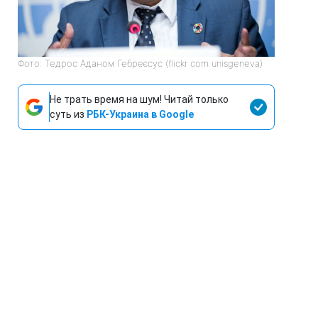
Фото: Тедрос Аданом Гебреєсус (flickr com unisgeneva)
Не трать время на шум! Читай только
суть из
РБК-Украина в Google