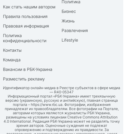
Политика
Как стать нашим автором
Бизнес
Правила пользования
Жизнь
Правовая информация
Развлечения
Политика
Lifestyle
конфиденциальности
Контакты
Команда
Вакансии в РБК-Украина
Разместить рекламу
Идентификатор онлайн-медиа в Реестре субъектов в сфере медиа
— R40-05347
Информационный портал «РБК-Украина» имеет трехязычную
версию (украинскую, русскую и английскую), главная страница
портала –
https://www.rbc.ua
. Фотографии, изображения
принадлежат их правообладателям. Все фотографии на Портале,
авторами которых являются журналисты РБК-Украина,
размещены на условиях лицензии Creative Commons Attribution
4.0 International. Редакция РБК-Украина может не разделять точку
зрения авторов. Оценочные суждения не подлежат
опровержению и подтверждению их правдивости. За
достоверность и содержание рекламы ответственность несет