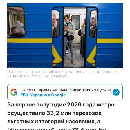
После повышения тарифов система льготного проезда не
изменилась (фото: Getty Images)
Не трать время на шум! Читай только суть из
РБК-Украина в Google
За первое полугодие 2026 года метро
осуществило 33,2 млн перевозок
льготных категорий населения, а
"Киевпасстранс" - еще 73,4 млн. На