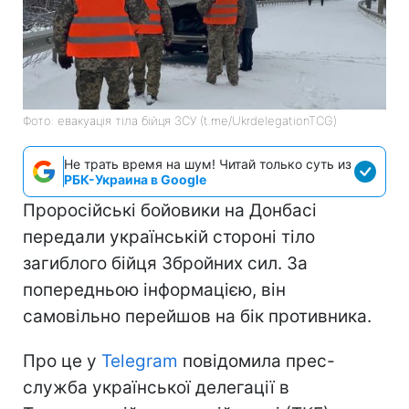
Фото: евакуація тіла бійця ЗСУ (t.me/UkrdelegationTCG)
Не трать время на шум! Читай только суть из
РБК-Украина в Google
Проросійські бойовики на Донбасі
передали українській стороні тіло
загиблого бійця Збройних сил. За
попередньою інформацією, він
самовільно перейшов на бік противника.
Про це у
Telegram
повідомила прес-
служба української делегації в