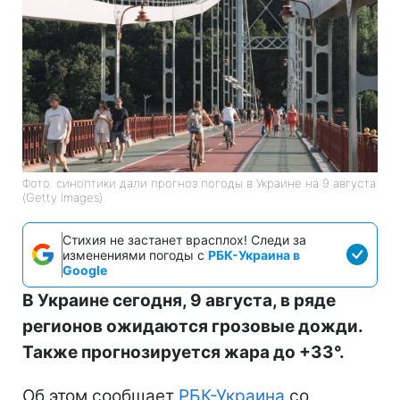
Фото: синоптики дали прогноз погоды в Украине на 9 августа
(Getty Images)
Стихия не застанет врасплох! Следи за
изменениями погоды с
РБК-Украина в
Google
В Украине сегодня, 9 августа, в ряде
регионов ожидаются грозовые дожди.
Также прогнозируется жара до +33°.
Об этом сообщает
РБК-Украина
со