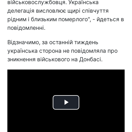
військовослужбовця. Українська
делегація висловлює щирі співчуття
рідним і близьким померлого", - йдеться в
повідомленні.
Відзначимо, за останній тиждень
українська сторона не повідомляла про
зникнення військового на Донбасі.
Play
Video