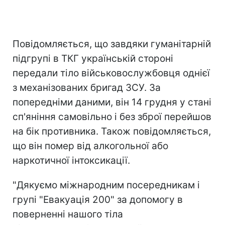
Повідомляється, що завдяки гуманітарній
підгрупі в ТКГ українській стороні
передали тіло військовослужбовця однієї
з механізованих бригад ЗСУ. За
попередніми даними, він 14 грудня у стані
сп'яніння самовільно і без зброї перейшов
на бік противника. Також повідомляється,
що він помер від алкогольної або
наркотичної інтоксикації.
"Дякуємо міжнародним посередникам і
групі "Евакуація 200" за допомогу в
поверненні нашого тіла