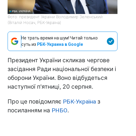
Фото: президент України Володимир Зеленський
(Віталій Носач, РБК-Україна)
Не трать время на шум! Читай только
суть из
РБК-Украина в Google
Президент України скликав чергове
засідання Ради національної безпеки і
оборони України. Воно відбудеться
наступної п'ятниці, 20 серпня.
Про це повідомляє
РБК-Україна
з
посиланням на
РНБО
.