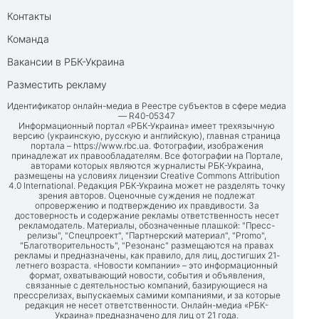
Контакты
Команда
Вакансии в РБК-Украина
Разместить рекламу
Идентификатор онлайн-медиа в Реестре субъектов в сфере медиа
— R40-05347
Информационный портал «РБК-Украина» имеет трехязычную
версию (украинскую, русскую и английскую), главная страница
портала –
https://www.rbc.ua
. Фотографии, изображения
принадлежат их правообладателям. Все фотографии на Портале,
авторами которых являются журналисты РБК-Украина,
размещены на условиях лицензии Creative Commons Attribution
4.0 International. Редакция РБК-Украина может не разделять точку
зрения авторов. Оценочные суждения не подлежат
опровержению и подтверждению их правдивости. За
достоверность и содержание рекламы ответственность несет
рекламодатель. Материалы, обозначенные плашкой: "Пресс-
релизы", "Спецпроект", "Партнерский материал", "Promo",
"Благотворительность", "Резонанс" размещаются на правах
рекламы и предназначены, как правило, для лиц, достигших 21-
летнего возраста. «Новости компании» – это информационный
формат, охватывающий новости, события и объявления,
связанные с деятельностью компаний, базирующиеся на
прессрелизах, выпускаемых самими компаниями, и за которые
редакция не несет ответственности. Онлайн-медиа «РБК-
Украина» предназначено для лиц от 21 года.