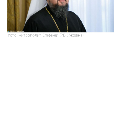
Фото: митрополит Епіфаній (РБК-Україна)