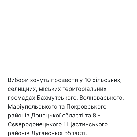
Вибори хочуть провести у 10 сільських,
селищних, міських територіальних
громадах Бахмутського, Волноваського,
Маріупольського та Покровського
районів Донецької області та 8 -
Сєверодонецького і Щастинського
районів Луганської області.