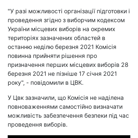
"У разі можливості організації підготовки і
проведення згідно з виборчим кодексом
України місцевих виборів на окремих
територіях зазначених областей в
останню неділю березня 2021 Комісія
повинна прийняти рішення про
призначення перших місцевих виборів 28
березня 2021 не пізніше 17 січня 2021
року", - повідомили в ЦВК.
У Цвк зазначили, що Комісія не наділена
повноваженнями самостійно визначати
можливість забезпечення безпеки під час
проведення виборів.