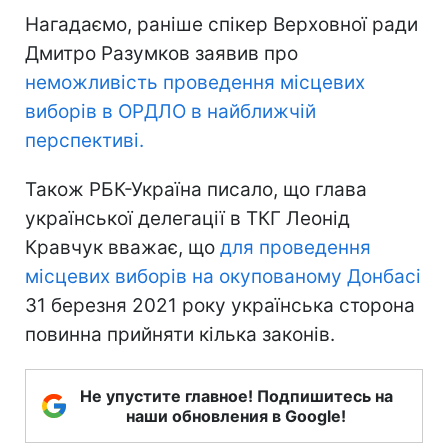
Нагадаємо, раніше спікер Верховної ради
Дмитро Разумков заявив про
неможливість проведення місцевих
виборів в ОРДЛО в найближчій
перспективі.
Також РБК-Україна писало, що глава
української делегації в ТКГ Леонід
Кравчук вважає, що
для проведення
місцевих виборів на окупованому Донбасі
31 березня 2021 року українська сторона
повинна прийняти кілька законів.
Не упустите главное! Подпишитесь на
наши обновления в Google!