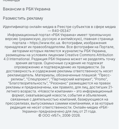
Вакансии в РБК-Украина
Разместить рекламу
Идентификатор онлайн-медиа в Реестре субъектов в сфере медиа
— R40-05347
Информационный портал «РБК-Украина» имеет трехязычную
версию (украинскую, русскую и английскую), главная страница
портала –
https://www.rbc.ua
. Фотографии, изображения
принадлежат их правообладателям. Все фотографии на Портале,
авторами которых являются журналисты РБК-Украина,
размещены на условиях лицензии Creative Commons Attribution
4.0 International. Редакция РБК-Украина может не разделять точку
зрения авторов. Оценочные суждения не подлежат
опровержению и подтверждению их правдивости. За
достоверность и содержание рекламы ответственность несет
рекламодатель. Материалы, обозначенные плашкой: "Пресс-
релизы", "Спецпроект", "Партнерский материал", "Promo",
"Благотворительность", "Резонанс" размещаются на правах
рекламы и предназначены, как правило, для лиц, достигших 21-
летнего возраста. «Новости компании» – это информационный
формат, охватывающий новости, события и объявления,
связанные с деятельностью компаний, базирующиеся на
прессрелизах, выпускаемых самими компаниями, и за которые
редакция не несет ответственности. Онлайн-медиа «РБК-
Украина» предназначено для лиц от 21 года.
© ООО «УБТ», 2006-2026.