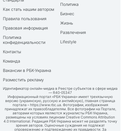
Политика
Как стать нашим автором
Бизнес
Правила пользования
Жизнь
Правовая информация
Развлечения
Политика
Lifestyle
конфиденциальности
Контакты
Команда
Вакансии в РБК-Украина
Разместить рекламу
Идентификатор онлайн-медиа в Реестре субъектов в сфере медиа
— R40-05347
Информационный портал «РБК-Украина» имеет трехязычную
версию (украинскую, русскую и английскую), главная страница
портала –
https://www.rbc.ua
. Фотографии, изображения
принадлежат их правообладателям. Все фотографии на Портале,
авторами которых являются журналисты РБК-Украина,
размещены на условиях лицензии Creative Commons Attribution
4.0 International. Редакция РБК-Украина может не разделять точку
зрения авторов. Оценочные суждения не подлежат
опровержению и подтверждению их правдивости. За