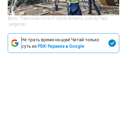
Фото: "Північний потік-2" (nord-stream2 com by Paul
Langrock)
Не трать время на шум! Читай только
суть из
РБК-Украина в Google