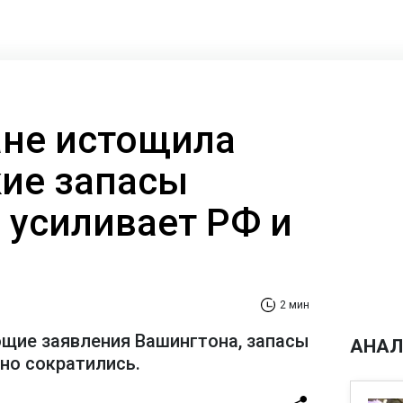
ане истощила
ие запасы
 усиливает РФ и
2 мин
щие заявления Вашингтона, запасы
АНАЛ
но сократились.