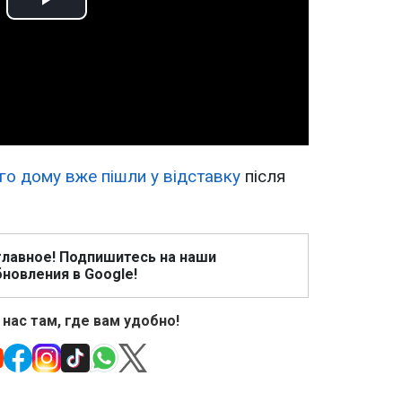
Play
Video
го дому вже пішли у відставку
після
главное! Подпишитесь на наши
новления в Google!
 нас там, где вам удобно!