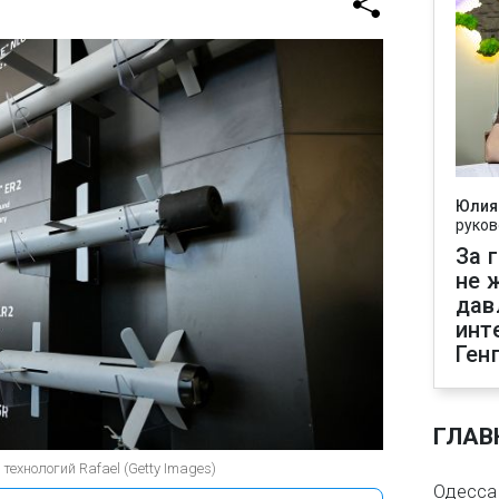
Юлия
руков
За 
не 
дав
инт
Ген
ГЛАВ
ехнологий Rafael (Getty Images)
Одесса 