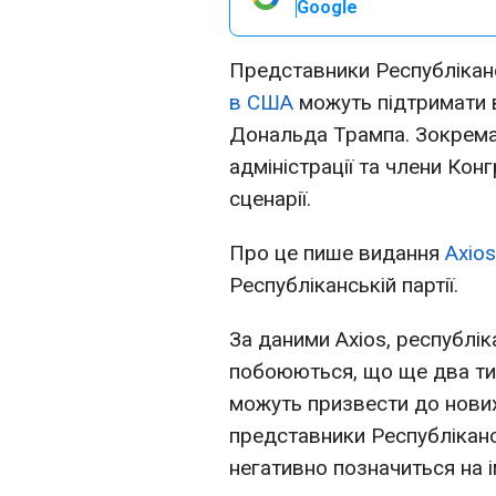
Google
Представники Республікансь
в США
можуть підтримати 
Дональда Трампа. Зокрема,
адміністрації та члени Кон
сценарії.
Про це пише видання
Axios
Республіканській партії.
За даними Axios, республік
побоюються, що ще два ти
можуть призвести до нових
представники Республіканс
негативно позначиться на і