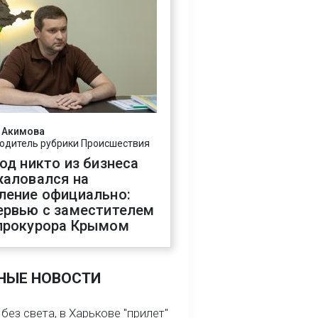
 Акимова
одитель рубрики Происшествия
год никто из бизнеса
жаловался на
ление официально:
ервью с заместителем
прокурора Крымом
НЫЕ НОВОСТИ
без света, в Харькове "прилет"