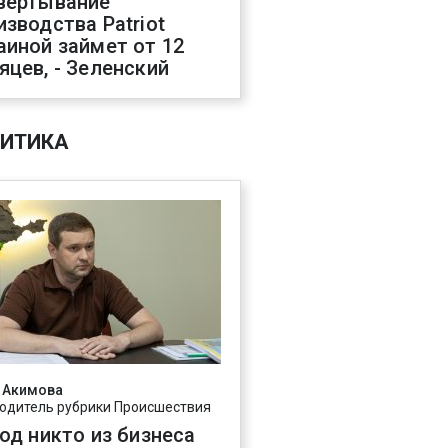
вертывание
изводства Patriot
аиной займет от 12
яцев, - Зеленский
ИТИКА
 Акимова
одитель рубрики Происшествия
год никто из бизнеса