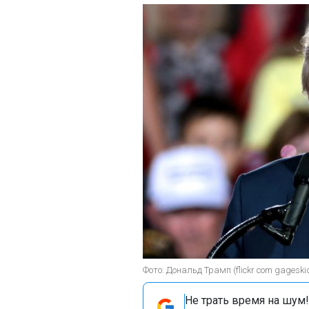
Фото: Дональд Трамп (flickr com gageski
Не трать время на шум!