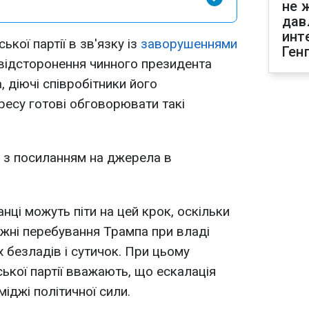
не 
дав
инт
кої партії в зв'язку із
заворушеннями
Ген
відсторонення чинного президента
 діючі співробітники його
гресу готові обговорювати такі
з посиланням на джерела в
анці можуть піти на цей крок, оскільки
жні перебування Трампа при владі
 безладів і сутичок. При цьому
ької партії вважають, що ескалація
міджі політичної сили.