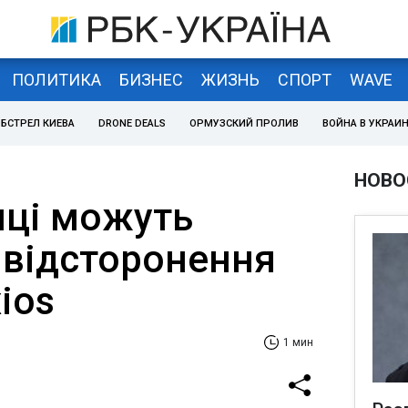
ПОЛИТИКА
БИЗНЕС
ЖИЗНЬ
СПОРТ
WAVE
БСТРЕЛ КИЕВА
DRONE DEALS
ОРМУЗСКИЙ ПРОЛИВ
ВОЙНА В УКРАИ
НОВО
нці можуть
 відсторонення
ios
1 мин