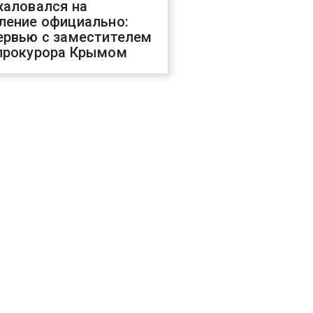
жаловался на
ление официально:
ервью с заместителем
прокурора Крымом