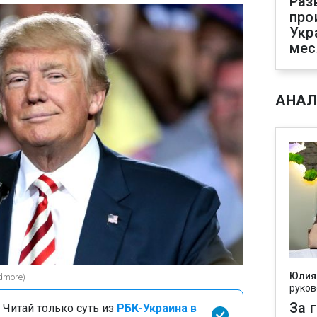
Раз
про
Укр
мес
АНАЛ
Юлия
dmore)
руков
За 
 Читай только суть из
РБК-Украина в