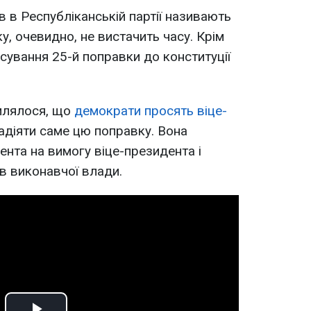
в в Республіканській партії називають
ку, очевидно, не вистачить часу. Крім
сування 25-й поправки до конституції
млялося, що
демократи просять віце-
адіяти саме цю поправку. Вона
ента на вимогу віце-президента і
ів виконавчої влади.