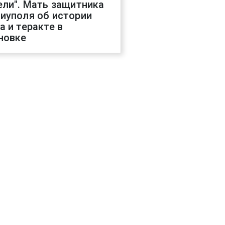
ели". Мать защитника
иуполя об истории
а и теракте в
новке