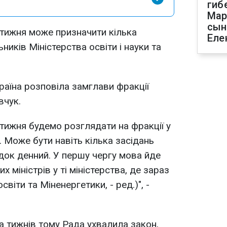
гиб
Мар
сын
 тижня може призначити кілька
Еле
ьників Міністерства освіти і науки та
раїна розповіла замглави фракції
вчук.
 тижня будемо розглядати на фракції у
. Може бути навіть кілька засідань
ядок денний. У першу чергу мова йде
 міністрів у ті міністерства, де зараз
віти та Міненергетики, - ред.)", -
а тижнів тому Рада ухвалила закон,