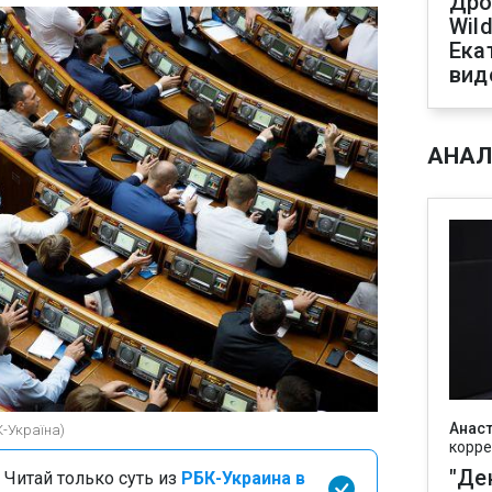
Дро
Wild
Ека
вид
АНАЛ
Анаст
К-Україна)
корре
"Де
 Читай только суть из
РБК-Украина в