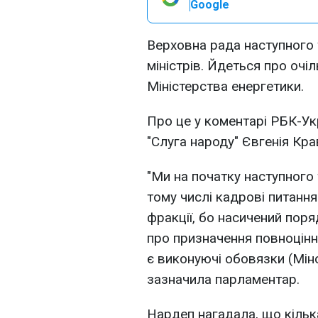
Google
Верховна рада наступного
міністрів. Йдеться про очіл
Міністерства енергетики.
Про це у коментарі РБК-Ук
"Слуга народу" Євгенія Кра
"Ми на початку наступного
тому числі кадрові питання
фракції, бо насичений пор
про призначення повноцінних
є виконуючі обовязки (Мінос
зазначила парламентар.
Нардеп нагадала, що кільк