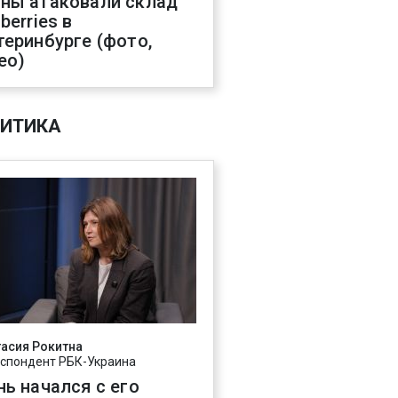
ны атаковали склад
berries в
теринбурге (фото,
ео)
ИТИКА
асия Рокитна
спондент РБК-Украина
нь начался с его