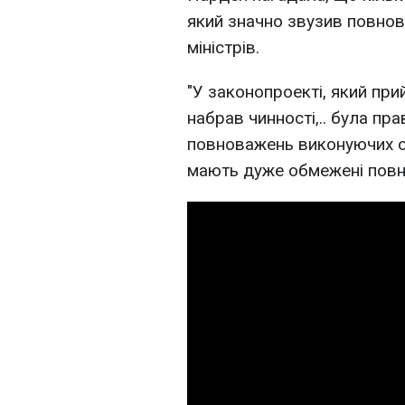
який значно звузив повно
міністрів.
"У законопроекті, який при
набрав чинності,.. була пра
повноважень виконуючих об
мають дуже обмежені повно