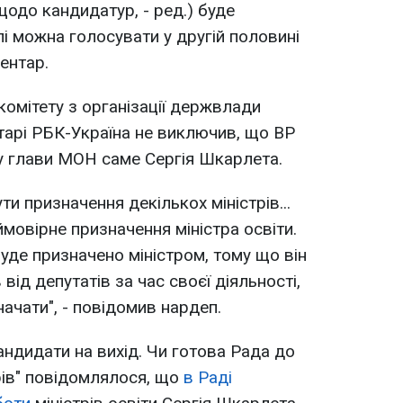
щодо кандидатур, - ред.) буде
лі можна голосувати у другій половині
ентар.
омітету з організації держвлади
тарі РБК-Україна не виключив, що ВР
у глави МОН саме Сергія Шкарлета.
и призначення декількох міністрів...
мовірне призначення міністра освіти.
уде призначено міністром, тому що він
від депутатів за час своєї діяльності,
ачати", - повідомив нардеп.
андидати на вихід. Чи готова Рада до
трів" повідомлялося, що
в Раді