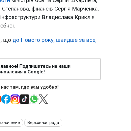
боти
міністрів освіти Сергія Шкарлета,
Степанова, фінансів Сергія Марченка,
 інфраструктури Владислава Криклія
ебної.
о, що
до Нового року, швидше за все,
главное! Подпишитесь на наши
новления в Google!
 нас там, где вам удобно!
азначение
Верховная рада