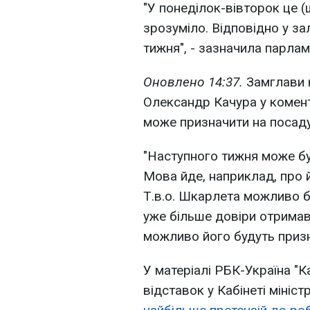
"У понеділок-вівторок це (
зрозуміло. Відповідно у за
тижня", - зазначила парлам
Оновлено 14:37.
Замглави к
Олександр Качура у комен
може призначити на посад
"Наступного тижня може бут
Мова йде, наприклад, про й
Т.в.о. Шкарлета можливо б
уже більше довіри отримав 
можливо його будуть призн
У матеріалі РБК-Україна "К
відставок у Кабінеті мініс