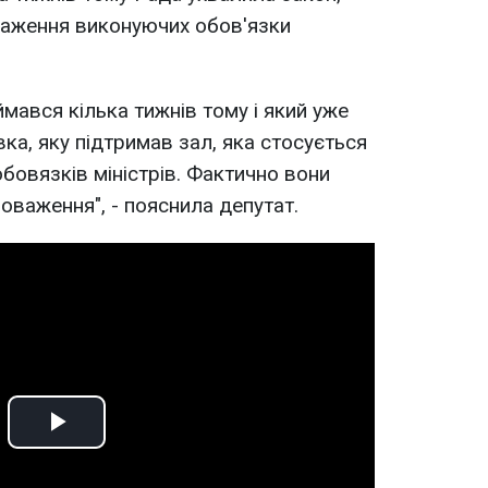
важення виконуючих обов'язки
ймався кілька тижнів тому і який уже
вка, яку підтримав зал, яка стосується
овязків міністрів. Фактично вони
важення", - пояснила депутат.
Play