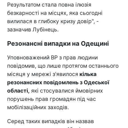
Результатом стала повна ілюзія
безкарності на місцях, яка сьогодні
вилилася в глибоку кризу довір", -
зазначив Лубінець.
Резонансні випадки на Одещині
Уповноважений ВР з прав людини
повідомив, що лише протягом останнього
місяця у мережі з'явилося
кілька
резонансних повідомлень з Одеської
області,
які стосувалися ймовірних
порушень прав громадян під час
мобілізаційних заходів.
Серед таких випадків він назвав