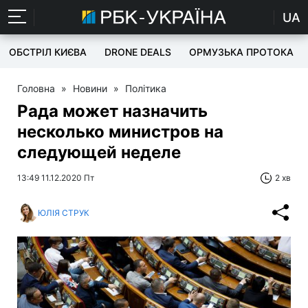
UA
ОБСТРІЛ КИЄВА
DRONE DEALS
ОРМУЗЬКА ПРОТОКА
Головна
»
Новини
»
Політика
Рада может назначить
несколько министров на
следующей неделе
13:49 11.12.2020 Пт
2 хв
ЮЛІЯ СТРУК