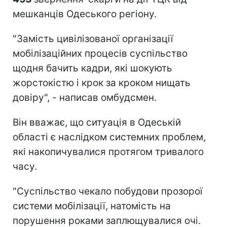
мешканців Одеського регіону.
"Замість цивілізованої організації
мобілізаційних процесів суспільство
щодня бачить кадри, які шокують
жорстокістю і крок за кроком нищать
довіру", - написав омбудсмен.
Він вважає, що ситуація в Одеській
області є наслідком системних проблем,
які накопичувалися протягом тривалого
часу.
"Суспільство чекало побудови прозорої
системи мобілізації, натомість на
порушення роками заплющувалися очі.