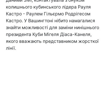
даними ЗМІ, контактувала з онуком
колишнього кубинського лідера Рауля
Кастро - Раулем Гільєрмо Родрігесом
Кастро. У Вашингтоні нібито намагалися
знайти можливості для заміни нинішнього
президента Куби Мігеля Діаса-Канеля,
якого вважають представником жорсткої
лінії.