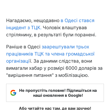
Нагадаємо, нещодавно
в Одесі стався
інцидент з ТЦК.
Чоловік влаштував
стрілянину, в результаті були поранені.
Раніше в Одесі
заарештували трьох
працівників ТЦК та члена громадської
організаці
ї. За даними слідства, вони
вимагали хабар у розмірі 6000 доларів за
"вирішення питання" з мобілізацією.
Не пропустіть головне! Підпишіться на
наші оновлення в Google!
Або читайте нас там, де вам зручно!