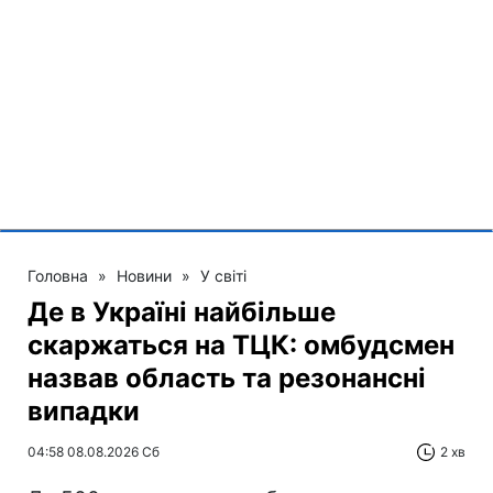
Головна
»
Новини
»
У світі
Де в Україні найбільше
скаржаться на ТЦК: омбудсмен
назвав область та резонансні
випадки
04:58 08.08.2026 Сб
2 хв