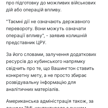
про підготовку до можливих військових
дій або операцій впливу.
"Таємні дії не означають державного
перевороту. Вони можуть означати
операції впливу", - заявив колишній
представник ЦРУ.
За його словами, залучення додаткових
ресурсів до кубинського напрямку
свідчить про те, що Вашингтон ставить
конкретну мету, а не просто збирає
розвідувальну інформацію для
аналітичних матеріалів.
Американська адміністрація також, за