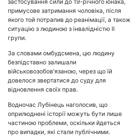
застосування сили до 19-річного юнака,
примусове затримання чоловіка, після
якого той потрапив до реанімації, а також
ситуацію з людиною з інвалідністю II
групи.
За словами омбудсмена, цю людину
безпідставно залишали
військовозобов'язаною, через що їй
довелося звертатися до суду для
відновлення своїх прав.
Водночас Лубінець наголосив, що
оприлюднені історії можуть бути лише
частиною проблеми, оскільки йдеться
про випадки, які стали публічними.