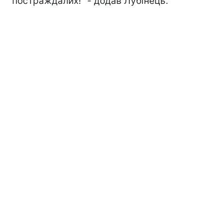
постраждалих!" - додав Лубінець.