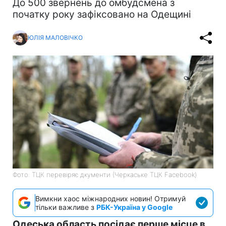
До 500 звернень до омбудсмена з
початку року зафіксовано на Одещині
ЮЛІЯ МАЛОВІЧКО
Фото: ТЦК перевіряє дкументи (Черкаське ТЦК Facebook)
Вимкни хаос міжнародних новин! Отримуй
тільки важливе з
РБК-Україна у Google
Одеська область посідає перше місце в