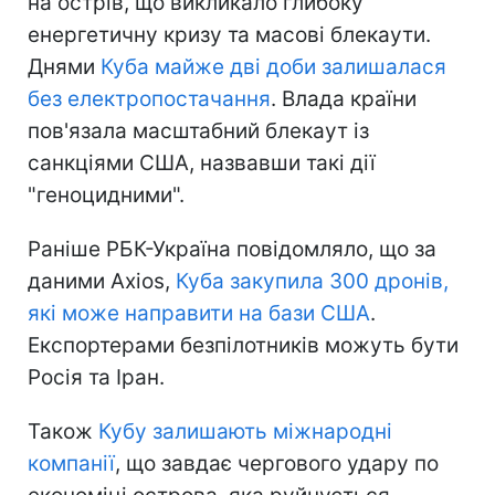
на острів, що викликало глибоку
енергетичну кризу та масові блекаути.
Днями
Куба майже дві доби залишалася
без електропостачання
. Влада країни
пов'язала масштабний блекаут із
санкціями США, назвавши такі дії
"геноцидними".
Раніше РБК-Україна повідомляло, що за
даними Axios,
Куба закупила 300 дронів,
які може направити на бази США
.
Експортерами безпілотників можуть бути
Росія та Іран.
Також
Кубу залишають міжнародні
компанії
, що завдає чергового удару по