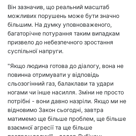
Він зазначив, що реальний масштаб
можливих порушень може бути значно
більшим. На думку уповноваженого,
багаторічне потурання таким випадкам
призвело до небезпечного зростання
суспільної напруги.
"Якщо людина готова до діалогу, вона не
повинна отримувати у відповідь
сльозогінний газ, балаклави та удари
ногами чи інше насилля. Зміни не просто
потрібні - вони давно назріли. Якщо ми не
відновимо Закон сьогодні, завтра
матимемо ще більше проблем, ще більше
взаємної агресії та ще більше