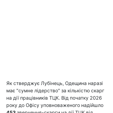
Як стверджує Лубінець, Одещина наразі
має "сумне лідерство" за кількістю скарг
на дії працівників ТЦК. Від початку 2026
року до Офісу уповноваженого надійшло
453
звернення-скарги на дії ТЦК від