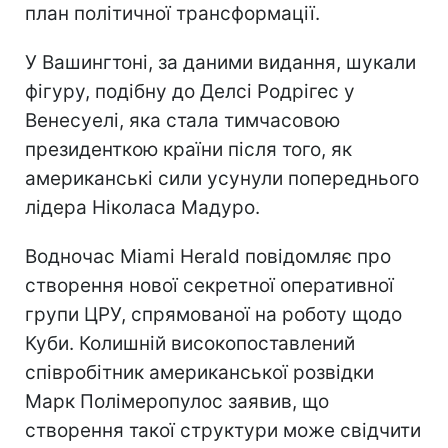
план політичної трансформації.
У Вашингтоні, за даними видання, шукали
фігуру, подібну до Делсі Родрігес у
Венесуелі, яка стала тимчасовою
президенткою країни після того, як
американські сили усунули попереднього
лідера Ніколаса Мадуро.
Водночас Miami Herald повідомляє про
створення нової секретної оперативної
групи ЦРУ, спрямованої на роботу щодо
Куби. Колишній високопоставлений
співробітник американської розвідки
Марк Полімеропулос заявив, що
створення такої структури може свідчити