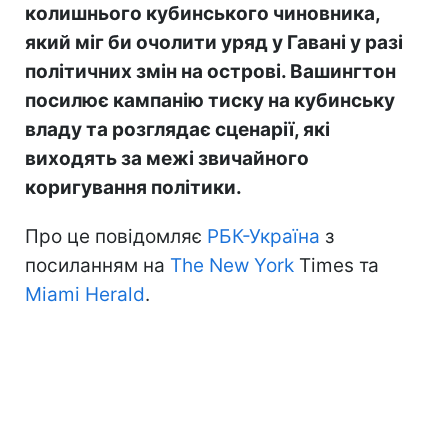
колишнього кубинського чиновника,
який міг би очолити уряд у Гавані у разі
політичних змін на острові. Вашингтон
посилює кампанію тиску на кубинську
владу та розглядає сценарії, які
виходять за межі звичайного
коригування політики.
Про це повідомляє
РБК-Україна
з
посиланням на
The New York
Times та
Miami Herald
.