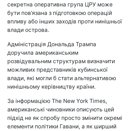
секретна оперативна група ЦРУ може
бути пов’язана з підготовкою операцій
впливу або інших заходів проти нинішньої
влади острова.
Адміністрація Дональда Трампа
доручила американським
розвідувальним структурам визначити
можливих представників кубинської
влади, які могли б стати альтернативою
нинішньому керівництву країни.
За інформацією The New York Times,
американські чиновники описують цей
підхід не як спробу просто змінити окремі
елементи політики Гавани, а як ширший