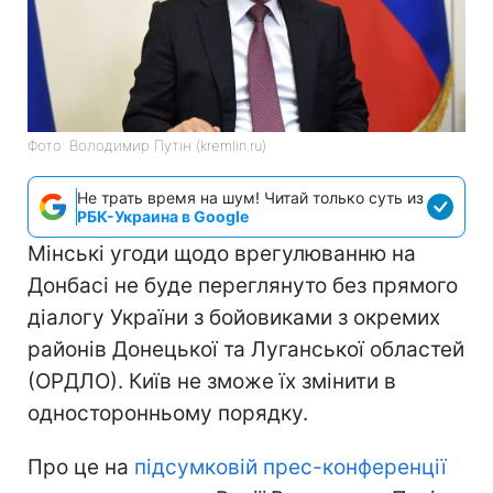
Фото: Володимир Путін (kremlin.ru)
Не трать время на шум! Читай только суть из
РБК-Украина в Google
Мінські угоди щодо врегулюванню на
Донбасі не буде переглянуто без прямого
діалогу України з бойовиками з окремих
районів Донецької та Луганської областей
(ОРДЛО). Київ не зможе їх змінити в
односторонньому порядку.
Про це на
підсумковій прес-конференції