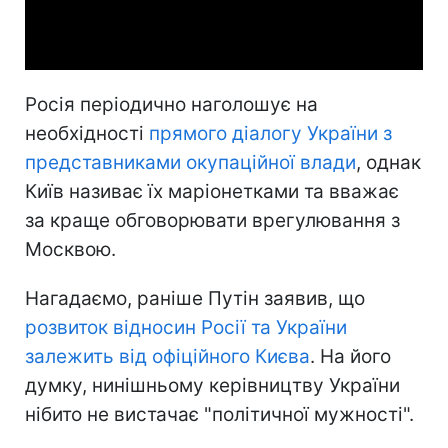
Video
Росія періодично наголошує на
необхідності
прямого діалогу України з
представниками окупаційної влади
, однак
Київ називає їх маріонетками та вважає
за краще обговорювати врегулювання з
Москвою.
Нагадаємо, раніше Путін заявив, що
розвиток відносин Росії та України
залежить від офіційного Києва
. На його
думку, нинішньому керівництву України
нібито не вистачає "політичної мужності".