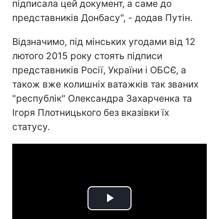
підписала цей документ, а саме до
представників Донбасу", - додав Путін.
Відзначимо, під мінських угодами від 12
лютого 2015 року стоять підписи
представників Росії, України і ОБСЄ, а
також вже колишніх ватажків так званих
"республік" Олександра Захарченка та
Ігоря Плотницького без вказівки їх
статусу.
Play