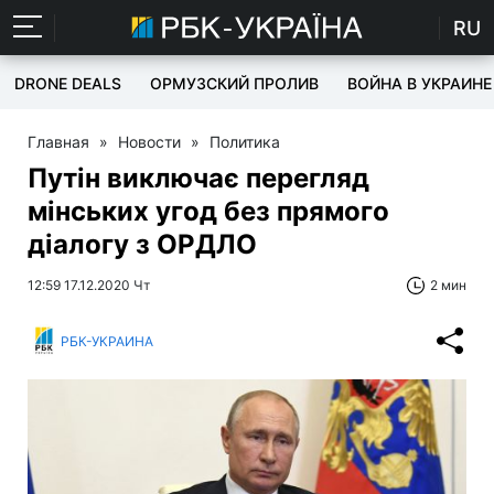
RU
DRONE DEALS
ОРМУЗСКИЙ ПРОЛИВ
ВОЙНА В УКРАИНЕ
Главная
»
Новости
»
Политика
Путін виключає перегляд
мінських угод без прямого
діалогу з ОРДЛО
12:59 17.12.2020 Чт
2 мин
РБК-УКРАИНА