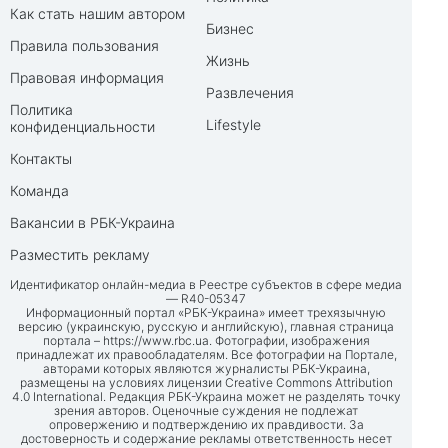
Как стать нашим автором
Бизнес
Правила пользования
Жизнь
Правовая информация
Развлечения
Политика
Lifestyle
конфиденциальности
Контакты
Команда
Вакансии в РБК-Украина
Разместить рекламу
Идентификатор онлайн-медиа в Реестре субъектов в сфере медиа
— R40-05347
Информационный портал «РБК-Украина» имеет трехязычную
версию (украинскую, русскую и английскую), главная страница
портала –
https://www.rbc.ua
. Фотографии, изображения
принадлежат их правообладателям. Все фотографии на Портале,
авторами которых являются журналисты РБК-Украина,
размещены на условиях лицензии Creative Commons Attribution
4.0 International. Редакция РБК-Украина может не разделять точку
зрения авторов. Оценочные суждения не подлежат
опровержению и подтверждению их правдивости. За
достоверность и содержание рекламы ответственность несет