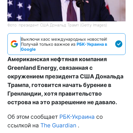
Фото: президент США Дональд Трамп (Getty Images)
Выключи хаос международных новостей!
Получай только важное из
РБК-Украина в
Google
Американская нефтяная компания
Greenland Energy, связанная с
окружением президента США Дональда
Трампа, готовится начать бурение в
Гренландии, хотя правительство
острова на это разрешение не давало.
Об этом сообщает
РБК-Украина
со
ссылкой на
The Guardian
.