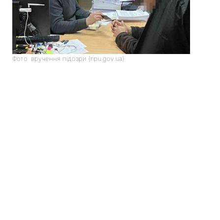
Фото: вручення підозри (npu.gov.ua)