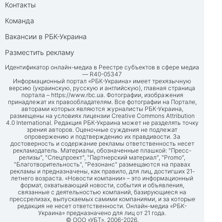
Контакты
Команда
Вакансии в РБК-Украина
Разместить рекламу
Идентификатор онлайн-медиа в Реестре субъектов в сфере медиа
— R40-05347
Информационный портал «РБК-Украина» имеет трехязычную
версию (украинскую, русскую и английскую), главная страница
портала –
https://www.rbc.ua
. Фотографии, изображения
принадлежат их правообладателям. Все фотографии на Портале,
авторами которых являются журналисты РБК-Украина,
размещены на условиях лицензии Creative Commons Attribution
4.0 International. Редакция РБК-Украина может не разделять точку
зрения авторов. Оценочные суждения не подлежат
опровержению и подтверждению их правдивости. За
достоверность и содержание рекламы ответственность несет
рекламодатель. Материалы, обозначенные плашкой: "Пресс-
релизы", "Спецпроект", "Партнерский материал", "Promo",
"Благотворительность", "Резонанс" размещаются на правах
рекламы и предназначены, как правило, для лиц, достигших 21-
летнего возраста. «Новости компании» – это информационный
формат, охватывающий новости, события и объявления,
связанные с деятельностью компаний, базирующиеся на
прессрелизах, выпускаемых самими компаниями, и за которые
редакция не несет ответственности. Онлайн-медиа «РБК-
Украина» предназначено для лиц от 21 года.
© ООО «УБТ», 2006-2026.