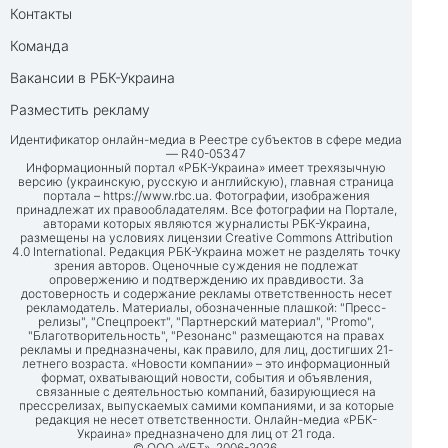
Контакты
Команда
Вакансии в РБК-Украина
Разместить рекламу
Идентификатор онлайн-медиа в Реестре субъектов в сфере медиа
— R40-05347
Информационный портал «РБК-Украина» имеет трехязычную
версию (украинскую, русскую и английскую), главная страница
портала –
https://www.rbc.ua
. Фотографии, изображения
принадлежат их правообладателям. Все фотографии на Портале,
авторами которых являются журналисты РБК-Украина,
размещены на условиях лицензии Creative Commons Attribution
4.0 International. Редакция РБК-Украина может не разделять точку
зрения авторов. Оценочные суждения не подлежат
опровержению и подтверждению их правдивости. За
достоверность и содержание рекламы ответственность несет
рекламодатель. Материалы, обозначенные плашкой: "Пресс-
релизы", "Спецпроект", "Партнерский материал", "Promo",
"Благотворительность", "Резонанс" размещаются на правах
рекламы и предназначены, как правило, для лиц, достигших 21-
летнего возраста. «Новости компании» – это информационный
формат, охватывающий новости, события и объявления,
связанные с деятельностью компаний, базирующиеся на
прессрелизах, выпускаемых самими компаниями, и за которые
редакция не несет ответственности. Онлайн-медиа «РБК-
Украина» предназначено для лиц от 21 года.
© ООО «УБТ», 2006-2026.