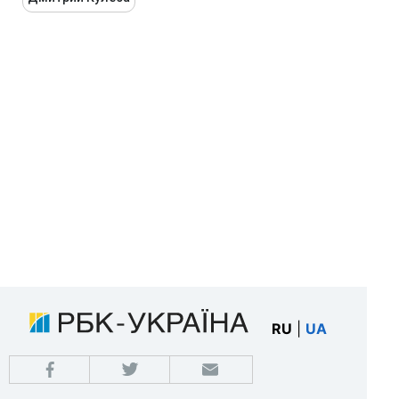
RU
|
UA