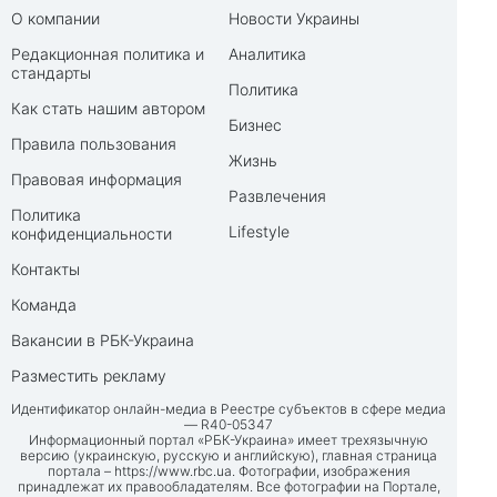
О компании
Новости Украины
Редакционная политика и
Аналитика
стандарты
Политика
Как стать нашим автором
Бизнес
Правила пользования
Жизнь
Правовая информация
Развлечения
Политика
Lifestyle
конфиденциальности
Контакты
Команда
Вакансии в РБК-Украина
Разместить рекламу
Идентификатор онлайн-медиа в Реестре субъектов в сфере медиа
— R40-05347
Информационный портал «РБК-Украина» имеет трехязычную
версию (украинскую, русскую и английскую), главная страница
портала –
https://www.rbc.ua
. Фотографии, изображения
принадлежат их правообладателям. Все фотографии на Портале,