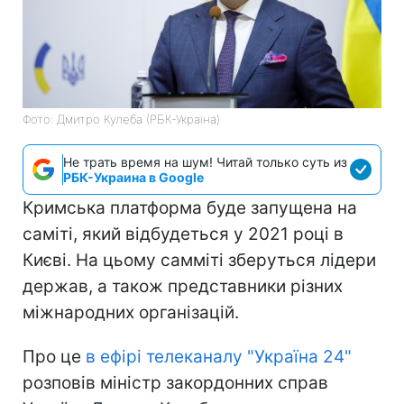
Фото: Дмитро Кулеба (РБК-Україна)
Не трать время на шум! Читай только суть из
РБК-Украина в Google
Кримська платформа буде запущена на
саміті, який відбудеться у 2021 році в
Києві. На цьому самміті зберуться лідери
держав, а також представники різних
міжнародних організацій.
Про це
в ефірі телеканалу "Україна 24"
розповів міністр закордонних справ