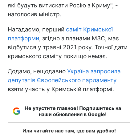
які будуть витискати Росію з Криму", -
наголосив міністр.
Нагадаємо, перший
саміт Кримської
платформи
, згідно з планами МЗС, має
відбутися у травні 2021 року. Точної дати
кримського саміту поки що немає.
Додамо, нещодавно
Україна запросила
депутатів Європейського парламенту
взяти участь у Кримській платформі.
Не упустите главное! Подпишитесь на
наши обновления в Google!
Или читайте нас там, где вам удобно!