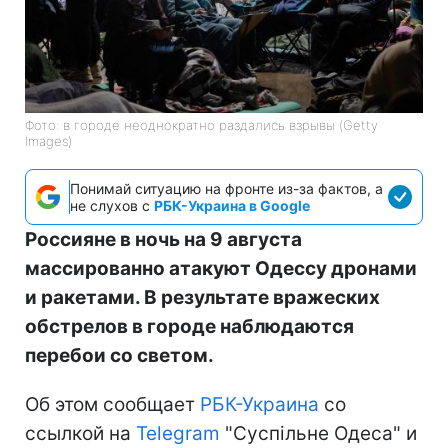
Фото: в городе неоднократно раздались взрывы (Getty
Images)
Понимай ситуацию на фронте из-за фактов, а
не слухов с
РБК-Украина в Google
Россияне в ночь на 9 августа
массированно атакуют Одессу дронами
и ракетами. В результате вражеских
обстрелов в городе наблюдаются
перебои со светом.
Об этом сообщает
РБК-Украина
со
ссылкой на
Telegram
"Суспільне Одеса" и