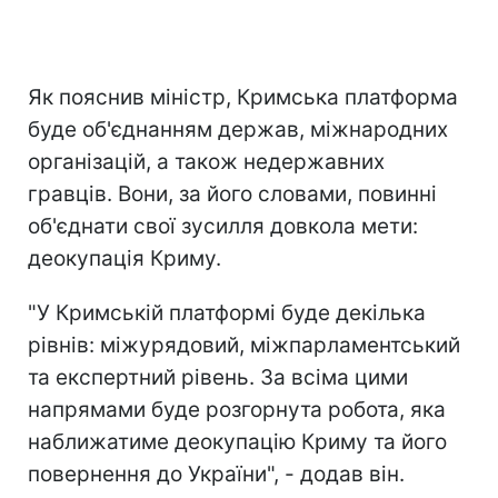
Як пояснив міністр, Кримська платформа
буде об'єднанням держав, міжнародних
організацій, а також недержавних
гравців. Вони, за його словами, повинні
об'єднати свої зусилля довкола мети:
деокупація Криму.
"У Кримській платформі буде декілька
рівнів: міжурядовий, міжпарламентський
та експертний рівень. За всіма цими
напрямами буде розгорнута робота, яка
наближатиме деокупацію Криму та його
повернення до України", - додав він.