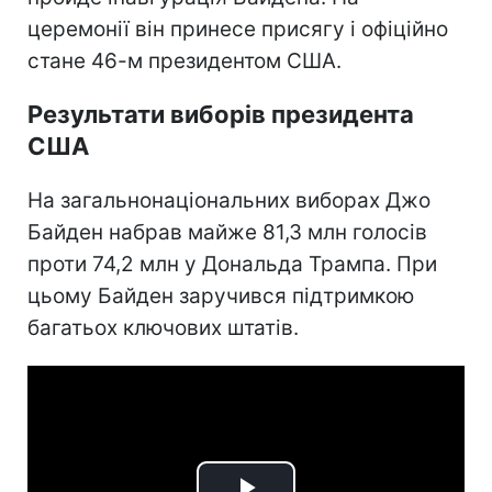
церемонії він принесе присягу і офіційно
стане 46-м президентом США.
Результати виборів президента
США
На загальнонаціональних виборах Джо
Байден набрав майже 81,3 млн голосів
проти 74,2 млн у Дональда Трампа. При
цьому Байден заручився підтримкою
багатьох ключових штатів.