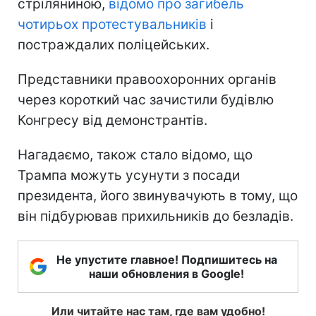
стріляниною,
відомо про загибель
чотирьох протестувальників
і
постраждалих поліцейських.
Представники правоохоронних органів
через короткий час зачистили будівлю
Конгресу від демонстрантів.
Нагадаємо, також стало відомо, що
Трампа можуть усунути з посади
президента, його звинувачують в тому, що
він підбурював прихильників до безладів.
Не упустите главное! Подпишитесь на
наши обновления в Google!
Или читайте нас там, где вам удобно!