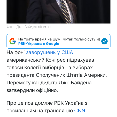
Фото: Джо Байден (flickr.com)
Не трать время на шум! Читай только суть из
РБК-Украина в Google
На фоні
заворушень у США
американський Конгрес підрахував
голоси Колегії виборців на виборах
президента Сполучених Штатів Америки.
Перемогу кандидата Джо Байдена
затвердили офіційно.
Про це повідомляє РБК-Україна з
посиланням на трансляцію
CNN
.