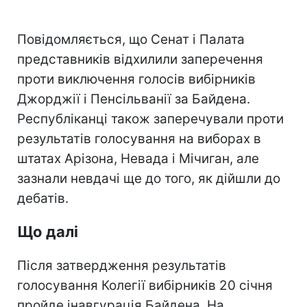
Повідомляється, що Сенат і Палата
представників відхилили заперечення
проти виключення голосів вибірників
Джорджії і Пенсільванії за Байдена.
Республіканці також заперечували проти
результатів голосування на виборах в
штатах Арізона, Невада і Мічиган, але
зазнали невдачі ще до того, як дійшли до
дебатів.
Що далі
Після затвердження результатів
голосування Колегії вибірників 20 січня
пройде інавгурація Байдена. На