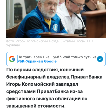
Фото: Игорь Коломойский в суде. (Виталий Носач, РБК-
Украина)
Не трать время на шум! Читай только суть из
РБК-Украина в Google
По версии следствия, конечный
бенефициарный владелец ПриватБанка
Игорь Коломойский завладел
средствами ПриватБанка из-за
фиктивного выкупа облигаций по
завышенной стоимости.