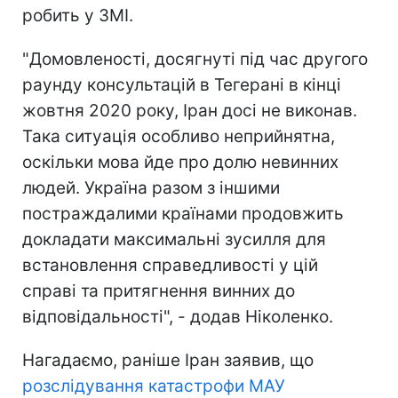
робить у ЗМІ.
"Домовленості, досягнуті під час другого
раунду консультацій в Тегерані в кінці
жовтня 2020 року, Іран досі не виконав.
Така ситуація особливо неприйнятна,
оскільки мова йде про долю невинних
людей. Україна разом з іншими
постраждалими країнами продовжить
докладати максимальні зусилля для
встановлення справедливості у цій
справі та притягнення винних до
відповідальності", - додав Ніколенко.
Нагадаємо, раніше Іран заявив, що
розслідування катастрофи МАУ