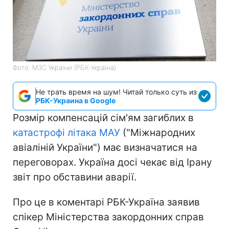
Фото: МЗС України (РБК-Україна)
Не трать время на шум! Читай только суть из
РБК-Украина в Google
Розмір компенсацій сім'ям загиблих в
катастрофі літака МАУ
("Міжнародних
авіаліній України") має визначатися на
переговорах. Україна досі чекає від Ірану
звіт про обставини аварії.
Про це в коментарі РБК-Україна заявив
спікер Міністерства закордонних справ