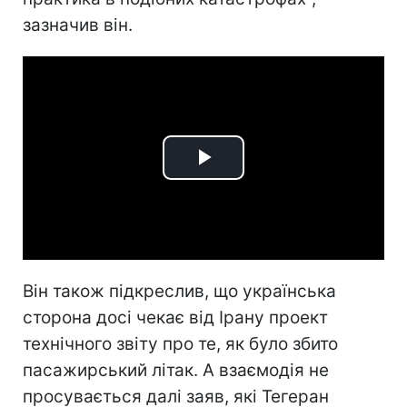
зазначив він.
Play
Video
Він також підкреслив, що українська
сторона досі чекає від Ірану проект
технічного звіту про те, як було збито
пасажирський літак. А взаємодія не
просувається далі заяв, які Тегеран