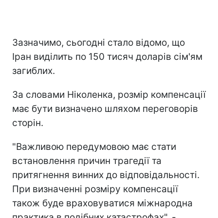
Зазначимо, сьогодні стало відомо, що
Іран виділить по 150 тисяч доларів сім'ям
загиблих.
За словами Ніколенка, розмір компенсації
має бути визначено шляхом переговорів
сторін.
"Важливою передумовою має стати
встановлення причин трагедії та
притягнення винних до відповідальності.
При визначенні розміру компенсації
також буде враховуватися міжнародна
практика в подібних катастрофах", -