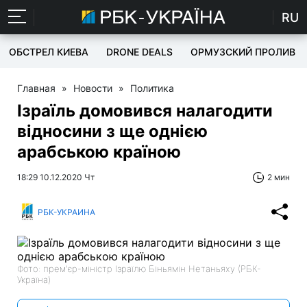
RU
ОБСТРЕЛ КИЕВА
DRONE DEALS
ОРМУЗСКИЙ ПРОЛИВ
Главная
»
Новости
»
Политика
Ізраїль домовився налагодити
відносини з ще однією
арабською країною
18:29 10.12.2020 Чт
2 мин
РБК-УКРАИНА
Фото: прем'єр-міністр Ізраїлю Біньямін Нетаньяху (РБК-
Україна)