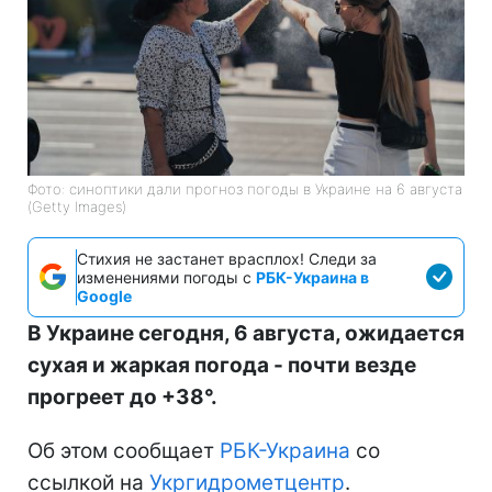
Фото: синоптики дали прогноз погоды в Украине на 6 августа
(Getty Images)
Стихия не застанет врасплох! Следи за
изменениями погоды с
РБК-Украина в
Google
В Украине сегодня, 6 августа, ожидается
сухая и жаркая погода - почти везде
прогреет до +38°.
Об этом сообщает
РБК-Украина
со
ссылкой на
Укргидрометцентр
.