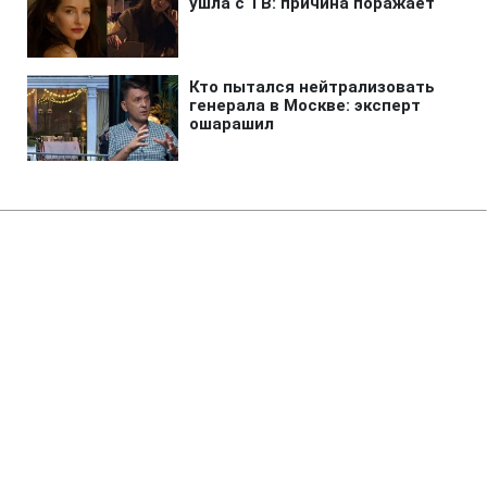
Главная
»
Новости
»
В мире
Ремонт Wildberries может
обойтись России в четверть
годового дефицита бюджета
06:49 06.08.2026 Чт
2 мин
Из-за оттока продавцов оборот компании
уже сократился на четверть