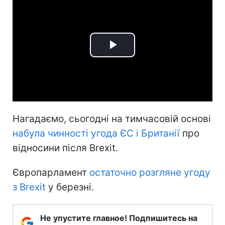
Play
Video
Нагадаємо, сьогодні на тимчасовій основі
набула чинності угода ЄС і Британії
про
відносини після Brexit.
Європарламент
остаточно розгляне угоду
з Brexit
у березні.
Не упустите главное! Подпишитесь на