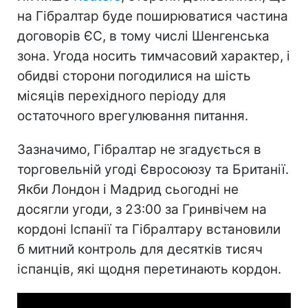
на Гібралтар буде поширюватися частина
договорів ЄС, в тому числі Шенгенська
зона. Угода носить тимчасовий характер, і
обидві сторони погодилися на шість
місяців перехідного періоду для
остаточного врегулювання питання.
Зазначимо, Гібралтар не згадується в
торговельній угоді Євросоюзу та Британії.
Якби Лондон і Мадрид сьогодні не
досягли угоди, з 23:00 за Гринвічем на
кордоні Іспанії та Гібралтару встановили
б митний контроль для десятків тисяч
іспанців, які щодня перетинають кордон.