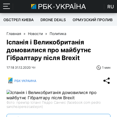
RU
ОБСТРЕЛ КИЕВА
DRONE DEALS
ОРМУЗСКИЙ ПРОЛИВ
Главная
»
Новости
»
Политика
Іспанія і Великобританія
домовилися про майбутнє
Гібралтару після Brexit
17:18 31.12.2020 Чт
1 мин
РБК-УКРАИНА
Фото: прем'єр Іспанії Педро Санчес (facebook com pedro
sanchezperezcastejon)