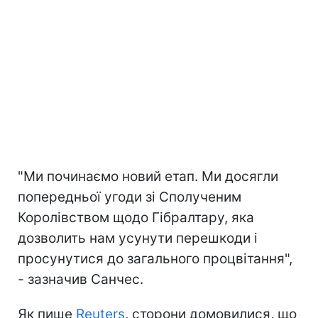
"Ми починаємо новий етап. Ми досягли
попередньої угоди зі Сполученим
Королівством щодо Гібралтару, яка
дозволить нам усунути перешкоди і
просунутися до загального процвітання",
- зазначив Санчес.
Як пише
Reuters
, сторони домовилися, що