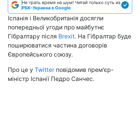
Не трать время на шум! Читай только суть из
РБК-Украина в Google
Іспанія і Великобританія досягли
попередньої угоди про майбутнє
Гібралтару після
Brexit
. На Гібралтар буде
поширюватися частина договорів
Європейського союзу.
Про це у
Twitter
повідомив прем'єр-
міністр Іспанії Педро Санчес.