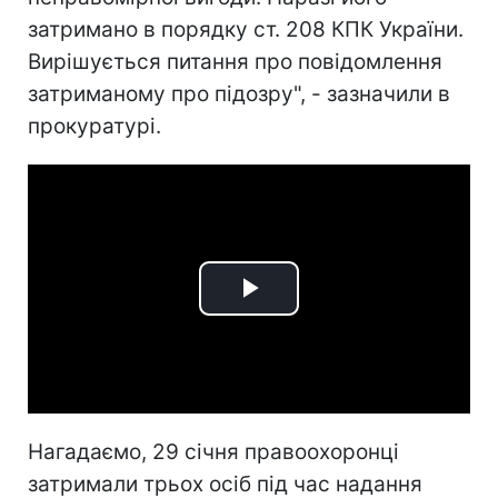
затримано в порядку ст. 208 КПК України.
Вирішується питання про повідомлення
затриманому про підозру", - зазначили в
прокуратурі.
Play
Video
Нагадаємо, 29 січня правоохоронці
затримали трьох осіб під час надання