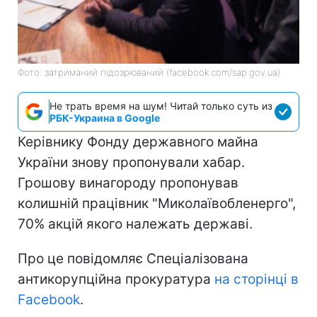
Фото: затриманий підозрюваний (facebook.com/sap.gov.ua)
Не трать время на шум! Читай только суть из
РБК-Украина в Google
Керівнику Фонду державного майна
України знову пропонували хабар.
Грошову винагороду пропонував
колишній працівник "Миколаївобленерго",
70% акцій якого належать державі.
Про це повідомляє Спеціалізована
антикорупційна прокуратура
на сторінці в
Facebook
.