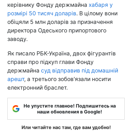
керівнику Фонду держмайна
хабаря у
розмірі 50 тисяч доларів
. В цілому вони
обіцяли 5 млн доларів за призначення
директора Одеського припортового
заводу.
Як писало РБК-Україна, двох фігурантів
справи про підкуп глави Фонду
держмайна
суд відправив під домашній
арешт
, а третього зобов'язали носити
електронний браслет.
Не упустите главное! Подпишитесь на
наши обновления в Google!
Или читайте нас там, где вам удобно!