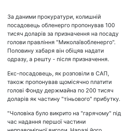
За даними прокуратури, колишній
посадовець обленерго пропонував 100
тисяч доларів за призначення на посаду
голови правління "Миколаївобленерго".
Половину хабаря він обіцяв надати
одразу, а решту - після призначення.
Екс-посадовець, як розповіли в САП,
також пропонував щомісячно платити
голові Фонду держмайна по 200 тисяч
доларів як частину "тіньового" прибутку.
"Чоловіка було викрито на "гарячому" під
час надання першої частини
неправомірної вигоди. Наразі його