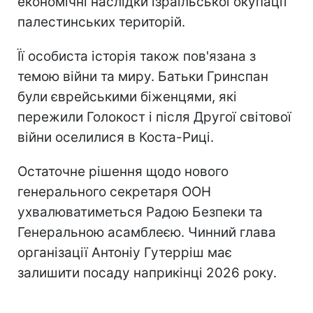
економічні наслідки ізраїльської окупації
палестинських територій.
Її особиста історія також пов'язана з
темою війни та миру. Батьки Гринспан
були єврейськими біженцями, які
пережили Голокост і після Другої світової
війни оселилися в Коста-Риці.
Остаточне рішення щодо нового
генерального секретаря ООН
ухвалюватиметься Радою Безпеки та
Генеральною асамблеєю. Чинний глава
організації Антоніу Гутерріш має
залишити посаду наприкінці 2026 року.