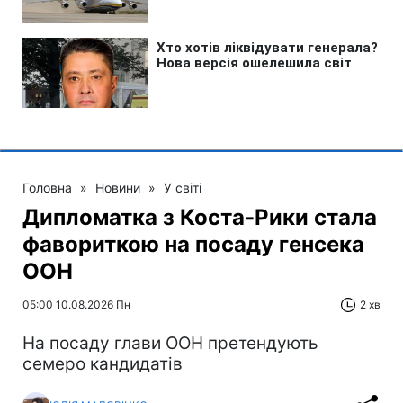
Головна
»
Новини
»
У світі
Дипломатка з Коста-Рики стала
фавориткою на посаду генсека
ООН
05:00 10.08.2026 Пн
2 хв
На посаду глави ООН претендують
семеро кандидатів