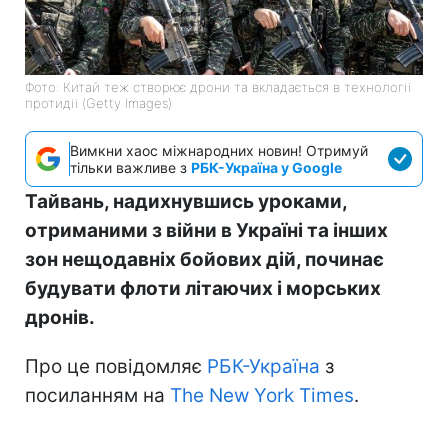
Фото: Китай теж створює дрони та вкладається в технології
протидії (Getty Images)
Вимкни хаос міжнародних новин! Отримуй
тільки важливе з
РБК-Україна у Google
Тайвань, надихнувшись уроками,
отриманими з війни в Україні та інших
зон нещодавніх бойових дій, починає
будувати флоти літаючих і морських
дронів.
Про це повідомляє
РБК-Україна
з
посиланням на
The New York Times
.