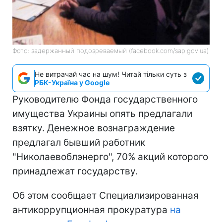
Фото: задержанный подозреваемый (facebook.com/sap.gov.ua)
Не витрачай час на шум! Читай тільки суть з
РБК-Україна у Google
Руководителю Фонда государственного
имущества Украины опять предлагали
взятку. Денежное вознаграждение
предлагал бывший работник
"Николаевоблэнерго", 70% акций которого
принадлежат государству.
Об этом сообщает Специализированная
антикоррупционная прокуратура
на