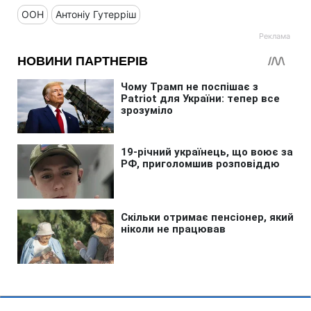
ООН
Антоніу Гутерріш