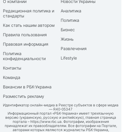
О компании
Новости Украины
Редакционная политика и
Аналитика
стандарты
Политика
Как стать нашим автором
Бизнес
Правила пользования
Жизнь
Правовая информация
Развлечения
Политика
Lifestyle
конфиденциальности
Контакты
Команда
Вакансии в РБК-Украина
Разместить рекламу
Идентификатор онлайн-медиа в Реестре субъектов в сфере медиа
— R40-05347
Информационный портал «РБК-Украина» имеет трехязычную
версию (украинскую, русскую и английскую), главная страница
портала –
https://www.rbc.ua
. Фотографии, изображения
принадлежат их правообладателям. Все фотографии на Портале,
авторами которых являются журналисты РБК-Украина,