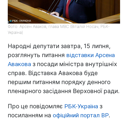
Фото: Арсен Аваков, глава МВС (Віталій Носач, РБК-
Україна)
Народні депутати завтра, 15 липня,
розглянуть питання
відставки Арсена
Авакова
з посади міністра внутрішніх
справ. Відставка Авакова буде
першим питанням порядку денного
пленарного засідання Верховної ради.
Про це повідомляє
РБК-Україна
з
посиланням на
офіційний портал ВР
.