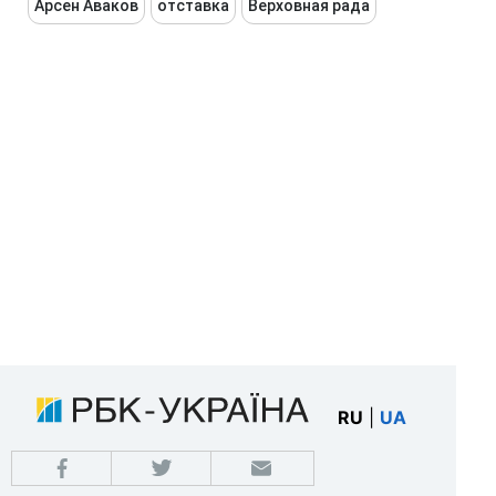
Арсен Аваков
отставка
Верховная рада
RU
|
UA