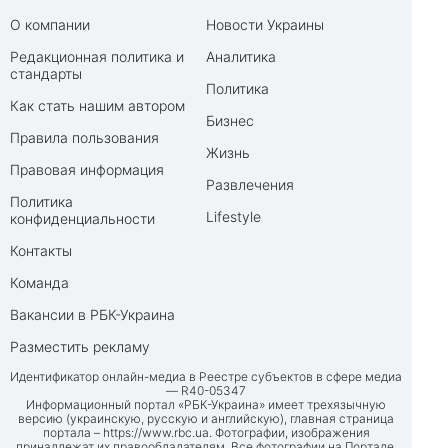
О компании
Новости Украины
Редакционная политика и
Аналитика
стандарты
Политика
Как стать нашим автором
Бизнес
Правила пользования
Жизнь
Правовая информация
Развлечения
Политика
Lifestyle
конфиденциальности
Контакты
Команда
Вакансии в РБК-Украина
Разместить рекламу
Идентификатор онлайн-медиа в Реестре субъектов в сфере медиа
— R40-05347
Информационный портал «РБК-Украина» имеет трехязычную
версию (украинскую, русскую и английскую), главная страница
портала –
https://www.rbc.ua
. Фотографии, изображения
принадлежат их правообладателям. Все фотографии на Портале,