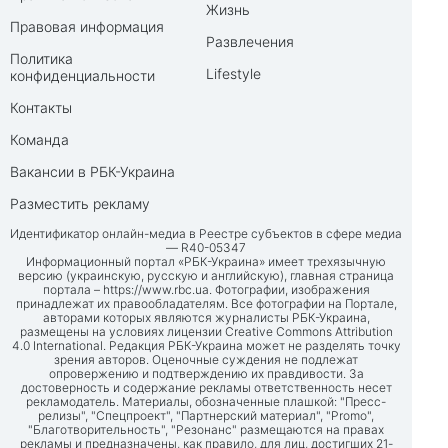
Жизнь
Правовая информация
Развлечения
Политика
Lifestyle
конфиденциальности
Контакты
Команда
Вакансии в РБК-Украина
Разместить рекламу
Идентификатор онлайн-медиа в Реестре субъектов в сфере медиа
— R40-05347
Информационный портал «РБК-Украина» имеет трехязычную
версию (украинскую, русскую и английскую), главная страница
портала –
https://www.rbc.ua
. Фотографии, изображения
принадлежат их правообладателям. Все фотографии на Портале,
авторами которых являются журналисты РБК-Украина,
размещены на условиях лицензии Creative Commons Attribution
4.0 International. Редакция РБК-Украина может не разделять точку
зрения авторов. Оценочные суждения не подлежат
опровержению и подтверждению их правдивости. За
достоверность и содержание рекламы ответственность несет
рекламодатель. Материалы, обозначенные плашкой: "Пресс-
релизы", "Спецпроект", "Партнерский материал", "Promo",
"Благотворительность", "Резонанс" размещаются на правах
рекламы и предназначены, как правило, для лиц, достигших 21-