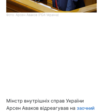
Фото: Арсен Аваков (РБК-Україна)
Мінстр внутрішніх справ України
Арсен Аваков відреагував на
заочний