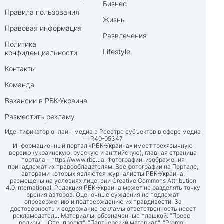
Бизнес
Правила пользования
Жизнь
Правовая информация
Развлечения
Политика
Lifestyle
конфиденциальности
Контакты
Команда
Вакансии в РБК-Украина
Разместить рекламу
Идентификатор онлайн-медиа в Реестре субъектов в сфере медиа
— R40-05347
Информационный портал «РБК-Украина» имеет трехязычную
версию (украинскую, русскую и английскую), главная страница
портала –
https://www.rbc.ua
. Фотографии, изображения
принадлежат их правообладателям. Все фотографии на Портале,
авторами которых являются журналисты РБК-Украина,
размещены на условиях лицензии Creative Commons Attribution
4.0 International. Редакция РБК-Украина может не разделять точку
зрения авторов. Оценочные суждения не подлежат
опровержению и подтверждению их правдивости. За
достоверность и содержание рекламы ответственность несет
рекламодатель. Материалы, обозначенные плашкой: "Пресс-
релизы", "Спецпроект", "Партнерский материал", "Promo",