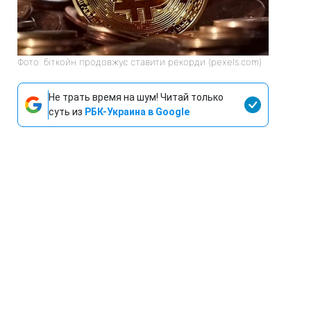
Фото: біткойн продовжує ставити рекорди (pexels.com)
Не трать время на шум! Читай только
суть из
РБК-Украина в Google