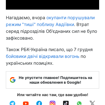
Нагадаємо, вчора
окупанти порушували
режим "тиші" поблизу Авдіївки
. Втрат
серед підрозділів Об'єднаних сил не було
зафіксовано.
Також РБК-Україна писало, що 7 грудня
бойовики двічі відкривали вогонь
по
українських позиціях.
Не упустите главное! Подпишитесь на
наши обновления в Google!
Или читайте нас там, где вам удобно!