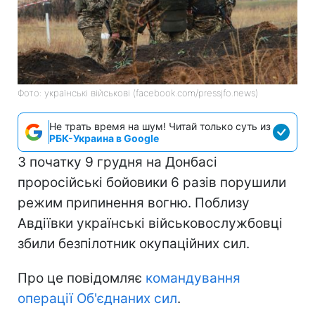
Фото: українські військові (facebook.com/pressjfo.news)
Не трать время на шум! Читай только суть из
РБК-Украина в Google
З початку 9 грудня на Донбасі
проросійські бойовики 6 разів порушили
режим припинення вогню. Поблизу
Авдіївки українські військовослужбовці
збили безпілотник окупаційних сил.
Про це повідомляє
командування
операції Об'єднаних сил
.