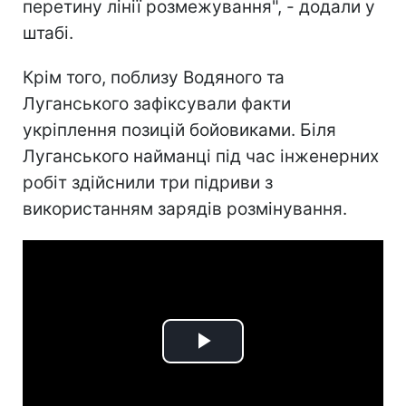
перетину лінії розмежування", - додали у
штабі.
Крім того, поблизу Водяного та
Луганського зафіксували факти
укріплення позицій бойовиками. Біля
Луганського найманці під час інженерних
робіт здійснили три підриви з
використанням зарядів розмінування.
Play
Video