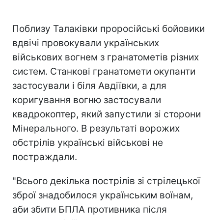
Поблизу Талаківки проросійські бойовики
вдвічі провокували українських
військових вогнем з гранатометів різних
систем. Станкові гранатомети окупанти
застосували і біля Авдіївки, а для
коригування вогню застосували
квадрокоптер, який запустили зі сторони
Мінерального. В результаті ворожих
обстрілів українські військові не
постраждали.
"Всього декілька пострілів зі стрілецької
зброї знадобилося українським воїнам,
аби збити БПЛА противника після