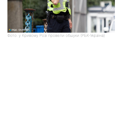
Фото: у Кривому Розі провели обшуки (РБК-Україна)